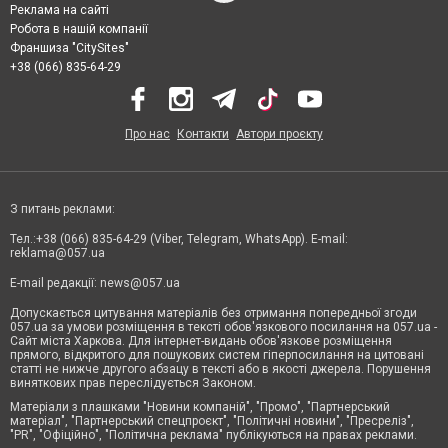
Реклама на сайті
Робота в нашій компанії
Франшиза "CitySites"
+38 (066) 835-64-29
Про нас
Контакти
Автори проєкту
З питань реклами:
Тел.:+38 (066) 835-64-29 (Viber, Telegram, WhatsApp). E-mail:
reklama@057.ua
E-mail редакції:
news@057.ua
Допускається цитування матеріалів без отримання попередньої згоди
057.ua за умови розміщення в тексті обов'язкового посилання на 057.ua -
Сайт міста Харкова. Для інтернет-видань обов'язкове розміщення
прямого, відкритого для пошукових систем гіперпосилання на цитовані
статті не нижче другого абзацу в тексті або в якості джерела. Порушення
виняткових прав переслідується Законом.
Матеріали з плашками "Новини компаній", "Промо", "Партнерський
матеріал", "Партнерський спецпроєкт", "Політичні новини", "Пресреліз",
"PR", "Офіційно", "Політична реклама" публікуються на правах реклами.