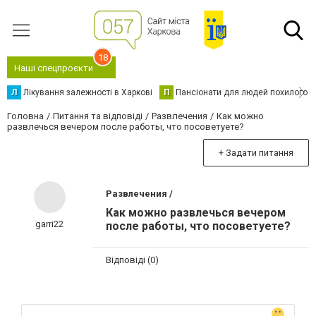
18
Наші спецпроєкти
Л
Лікування залежності в Харкові
П
Пансіонати для людей похилого в
Головна
Питання та відповіді
Развлечения
Как можно
развлечься вечером после работы, что посоветуете?
+ Задати питання
Развлечения /
Как можно развлечься вечером
garri22
после работы, что посоветуете?
Відповіді (0)