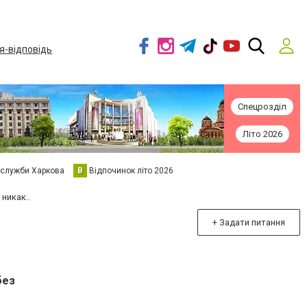
я-відповідь
Спецрозділ
Літо 2026
 служби Харкова
В
Відпочинок літо 2026
никак..
+ Задати питання
без