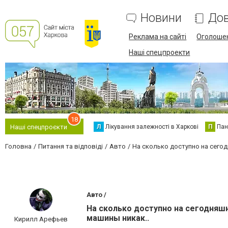
Новини
Дов
Реклама на сайті
Оголоше
Наші спецпроекти
18
Л
Лікування залежності в Харкові
П
Пан
Наші спецпроєкти
Головна
Питання та відповіді
Авто
На сколько доступно на сегод
Авто /
На сколько доступно на сегодняшн
машины никак..
Кирилл Арефьев