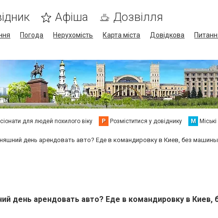
ідник
Афіша
Дозвілля
ння
Погода
Нерухомість
Карта міста
Довідкова
Питанн
сіонати для людей похилого віку
Р
Розміститися у довіднику
М
Міські
няшний день арендовать авто? Еде в командировку в Киев, без машины 
ий день арендовать авто? Еде в командировку в Киев, 