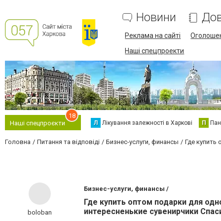
Новини
Дов
Реклама на сайті
Оголоше
Наші спецпроекти
18
Л
Лікування залежності в Харкові
П
Пан
Наші спецпроєкти
Головна
Питання та відповіді
Бизнес-услуги, финансы
Где купить
Бизнес-услуги, финансы /
Где купить оптом подарки для одн
интересненькие сувенирчики Спас
boloban