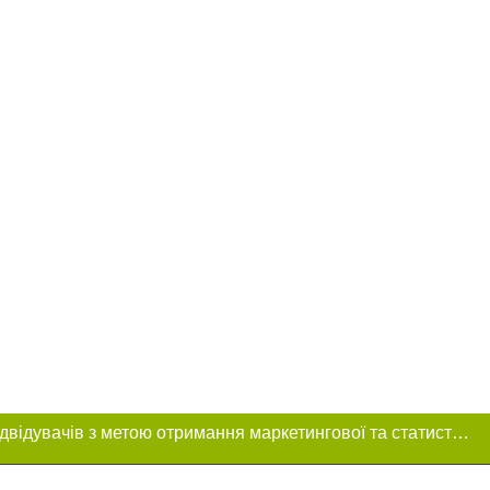
Цей сайт використовує «cookies». Також веб-сайт використовує інтернет-сервіс для збору технічних даних стосовно відвідувачів з метою отримання маркетингової та статистичної інформації. Умови обробки даних відвідувачів сайту див.