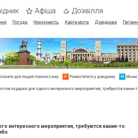
ідник
Афіша
Дозвілля
ння
Погода
Нерухомість
Карта міста
Довідкова
Питанн
сіонати для людей похилого віку
Р
Розміститися у довіднику
М
Міські
 оптом подарки для одного интересного мероприятия, требуются какие-
ого интересного мероприятия, требуются какие-то
ибо