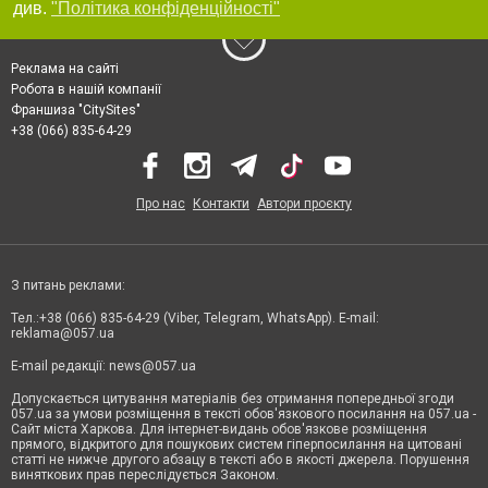
див.
"Політика конфіденційності"
Реклама на сайті
Робота в нашій компанії
Франшиза "CitySites"
+38 (066) 835-64-29
Про нас
Контакти
Автори проєкту
З питань реклами:
Тел.:+38 (066) 835-64-29 (Viber, Telegram, WhatsApp). E-mail:
reklama@057.ua
E-mail редакції:
news@057.ua
Допускається цитування матеріалів без отримання попередньої згоди
057.ua за умови розміщення в тексті обов'язкового посилання на 057.ua -
Сайт міста Харкова. Для інтернет-видань обов'язкове розміщення
прямого, відкритого для пошукових систем гіперпосилання на цитовані
статті не нижче другого абзацу в тексті або в якості джерела. Порушення
виняткових прав переслідується Законом.