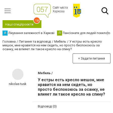
18
Наші спецпроєкти
Л
Лікування залежності в Харкові
П
Пансіонати для людей похилого в
Головна
Питання та відповіді
Мебель
У естры есть кресло
мешок, мне нравится на нем сидеть, но просто беспокоюсь за
осанку, не влияет ли такое кресло на спину?
+ Задати питання
Мебель /
У естры есть кресло мешок, мне
nikolas tusk
нравится на нем сидеть, но
просто беспокоюсь за осанку, не
влияет ли такое кресло на спину?
Відповіді (0)