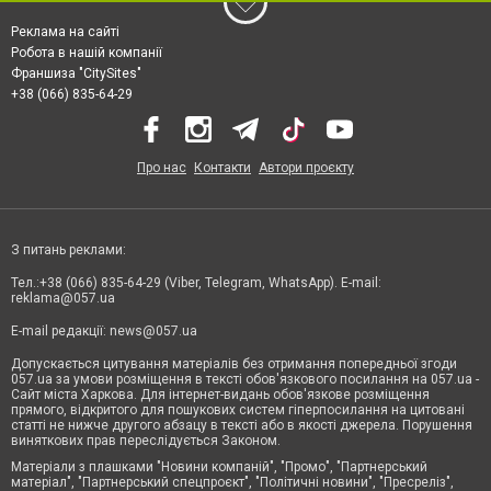
Реклама на сайті
Робота в нашій компанії
Франшиза "CitySites"
+38 (066) 835-64-29
Про нас
Контакти
Автори проєкту
З питань реклами:
Тел.:+38 (066) 835-64-29 (Viber, Telegram, WhatsApp). E-mail:
reklama@057.ua
E-mail редакції:
news@057.ua
Допускається цитування матеріалів без отримання попередньої згоди
057.ua за умови розміщення в тексті обов'язкового посилання на 057.ua -
Сайт міста Харкова. Для інтернет-видань обов'язкове розміщення
прямого, відкритого для пошукових систем гіперпосилання на цитовані
статті не нижче другого абзацу в тексті або в якості джерела. Порушення
виняткових прав переслідується Законом.
Матеріали з плашками "Новини компаній", "Промо", "Партнерський
матеріал", "Партнерський спецпроєкт", "Політичні новини", "Пресреліз",