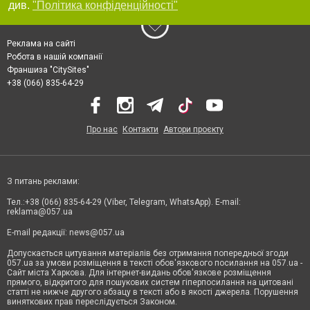
див.
"Політика конфіденційності"
Реклама на сайті
Робота в нашій компанії
Франшиза "CitySites"
+38 (066) 835-64-29
Про нас
Контакти
Автори проєкту
З питань реклами:
Тел.:+38 (066) 835-64-29 (Viber, Telegram, WhatsApp). E-mail:
reklama@057.ua
E-mail редакції:
news@057.ua
Допускається цитування матеріалів без отримання попередньої згоди
057.ua за умови розміщення в тексті обов'язкового посилання на 057.ua -
Сайт міста Харкова. Для інтернет-видань обов'язкове розміщення
прямого, відкритого для пошукових систем гіперпосилання на цитовані
статті не нижче другого абзацу в тексті або в якості джерела. Порушення
виняткових прав переслідується Законом.