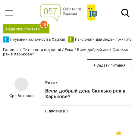
18
Наші спецпроєкти
Л
Лікування залежності в Харкові
П
Пансіонати для людей похилого в
Головна
Питання та відповіді
Река
Всем добрый день.Сколько
рек в Харькове?
+ Задати питання
Река /
Всем добрый день.Сколько рек в
Юра Антонов
Харькове?
Відповіді (0)