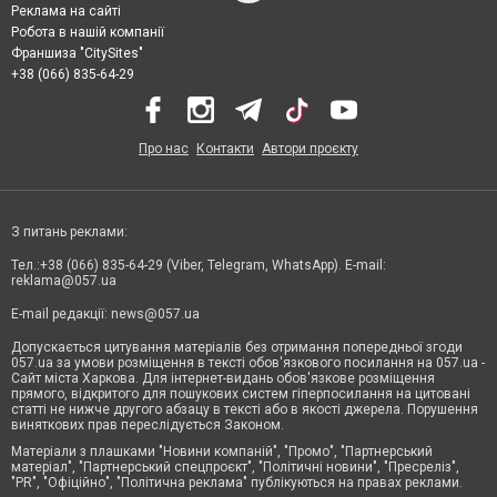
Реклама на сайті
Робота в нашій компанії
Франшиза "CitySites"
+38 (066) 835-64-29
Про нас
Контакти
Автори проєкту
З питань реклами:
Тел.:+38 (066) 835-64-29 (Viber, Telegram, WhatsApp). E-mail:
reklama@057.ua
E-mail редакції:
news@057.ua
Допускається цитування матеріалів без отримання попередньої згоди
057.ua за умови розміщення в тексті обов'язкового посилання на 057.ua -
Сайт міста Харкова. Для інтернет-видань обов'язкове розміщення
прямого, відкритого для пошукових систем гіперпосилання на цитовані
статті не нижче другого абзацу в тексті або в якості джерела. Порушення
виняткових прав переслідується Законом.
Матеріали з плашками "Новини компаній", "Промо", "Партнерський
матеріал", "Партнерський спецпроєкт", "Політичні новини", "Пресреліз",
"PR", "Офіційно", "Політична реклама" публікуються на правах реклами.