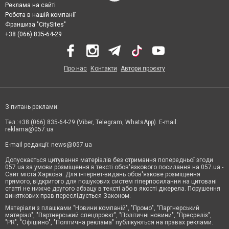
Реклама на сайті
Робота в нашій компанії
Франшиза "CitySites"
+38 (066) 835-64-29
Про нас
Контакти
Автори проєкту
З питань реклами:
Тел.:+38 (066) 835-64-29 (Viber, Telegram, WhatsApp). E-mail:
reklama@057.ua
E-mail редакції:
news@057.ua
Допускається цитування матеріалів без отримання попередньої згоди
057.ua за умови розміщення в тексті обов'язкового посилання на 057.ua -
Сайт міста Харкова. Для інтернет-видань обов'язкове розміщення
прямого, відкритого для пошукових систем гіперпосилання на цитовані
статті не нижче другого абзацу в тексті або в якості джерела. Порушення
виняткових прав переслідується Законом.
Матеріали з плашками "Новини компаній", "Промо", "Партнерський
матеріал", "Партнерський спецпроєкт", "Політичні новини", "Пресреліз",
"PR", "Офіційно", "Політична реклама" публікуються на правах реклами.