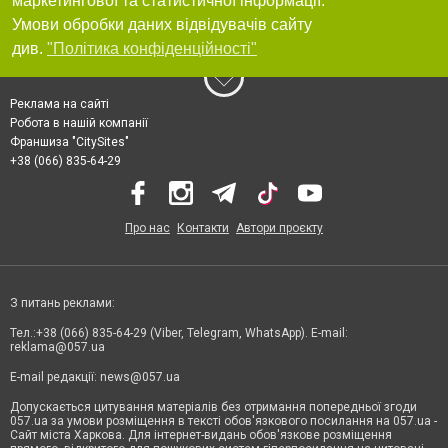
маркетингової та статистичної інформації.
Умови обробки даних відвідувачів сайту
див.
"Політика конфіденційності"
Реклама на сайті
Робота в нашій компанії
Франшиза "CitySites"
+38 (066) 835-64-29
Про нас
Контакти
Автори проєкту
З питань реклами:
Тел.:+38 (066) 835-64-29 (Viber, Telegram, WhatsApp). E-mail:
reklama@057.ua
E-mail редакції:
news@057.ua
Допускається цитування матеріалів без отримання попередньої згоди
057.ua за умови розміщення в тексті обов'язкового посилання на 057.ua -
Сайт міста Харкова. Для інтернет-видань обов'язкове розміщення