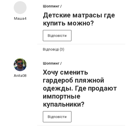
Шоппинг /
Детские матрасы где
Маша4
купить можно?
Відповісти
Відповіді (3)
Шоппинг /
Хочу сменить
Anita08
гардероб пляжной
одежды. Где продают
импортные
купальники?
Відповісти