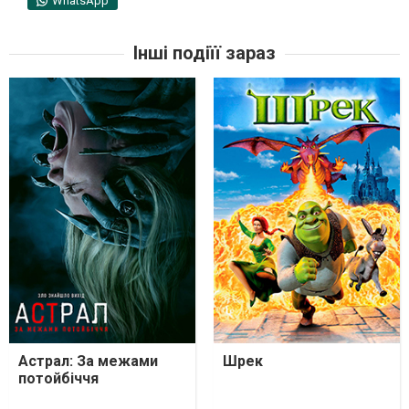
WhatsApp
Інші подіїї зараз
Астрал: За межами
Шрек
потойбіччя