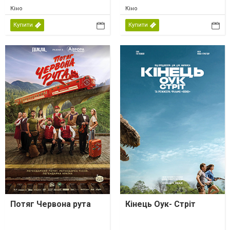
Кіно
Кіно
Купити
Купити
Потяг Червона рута
Кінець Оук- Стріт