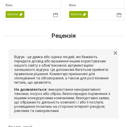
Кіно
Кіно
Купити
Купити
Рецензія
Відгук - це думка або оцінка людей, які бажають
передати досвід або враження іншим користувачам
нашого сайту з обов'язковою аргументацією
залишеного відгука. Це допоможе багатьом прийняти
правильне рішення. Коментарі призначені для
спілкування та обговорення, а також для роз'яснення
питань, що цікавлять.
Не дозволяється:
використання ненормативної
лексики, погроз або образ; безпосереднє порівняння з
іншими конкуруючими компаніями; безпідставні заяви,
що ображають діяльність компанії і / або її послуги;
розміщення посилань на сторонні інтернет-ресурси;
реклама та самореклама.