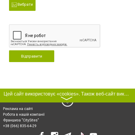
Вибрати
Відправити
Цей сайт використовує «cookies». Також веб-сайт використовує інтернет-сервіс для збору технічних даних стосовно відвідувачів з метою отримання маркетингової та статистичної інформації. Умови обробки даних відвідувачів сайту див.
〉
Реклама на сайті
Робота в нашій компанії
Франшиза "CitySites"
+38 (066) 835-64-29