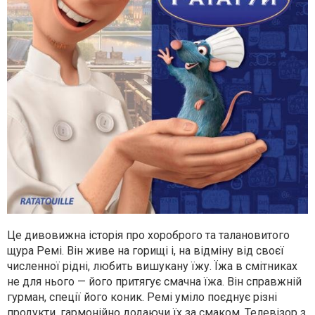
Це дивовижна історія про хороброго та талановитого
щура Ремі. Він живе на горищі і, на відміну від своєї
численної рідні, любить вишукану їжу. Їжа в смітниках
не для нього — його притягує смачна їжа. Він справжній
гурман, спеції його коник. Ремі уміло поєднує різні
продукти, гармонійно додаючи їх за смаком. Телевізор з