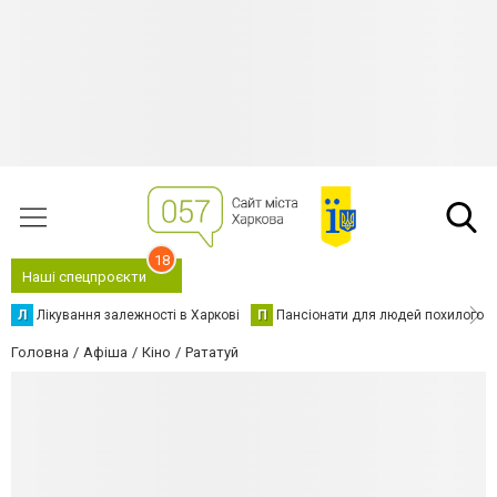
18
Наші спецпроєкти
Л
Лікування залежності в Харкові
П
Пансіонати для людей похилого в
Головна
Афіша
Кіно
Рататуй