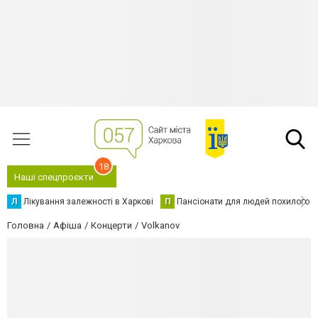
18
Наші спецпроєкти
Л
Лікування залежності в Харкові
П
Пансіонати для людей похилого в
Головна
Афіша
Концерти
Volkanov