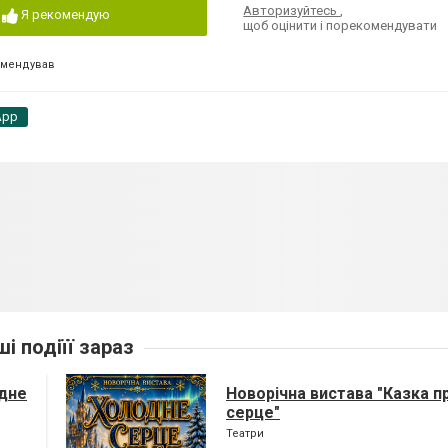
Авторизуйтесь
,
Я рекомендую
щоб оцінити і порекомендувати
омендував
App
ші подіїї зараз
одне
Новорічна вистава "Казка п
серце"
Театри