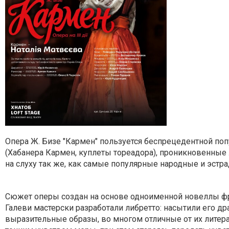
Опера Ж. Бизе "Кармен" пользуется беспрецедентной поп
(Хабанера Кармен, куплеты тореадора), проникновенные 
на слуху так же, как самые популярные народные и эстр
Сюжет оперы создан на основе одноименной новеллы фра
Галеви мастерски разработали либретто: насытили его д
выразительные образы, во многом отличные от их литер