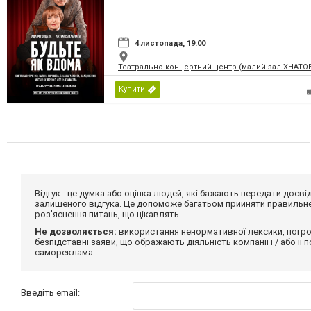
4 листопада, 19:00
Театрально-концертний центр (малий зал ХНАТО
Купити
Відгук - це думка або оцінка людей, які бажають передати дос
залишеного відгука. Це допоможе багатьом прийняти правильне 
роз'яснення питань, що цікавлять.
Не дозволяється:
використання ненормативної лексики, погро
безпідставні заяви, що ображають діяльність компанії і / або її
самореклама.
Введіть email: