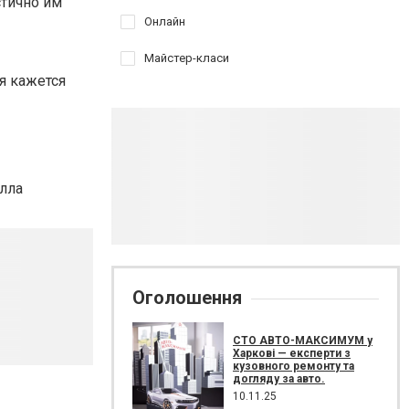
стично им
Онлайн
Майстер-класи
ая кажется
Алла
Оголошення
СТО АВТО-МАКСИМУМ у
Харкові — експерти з
кузовного ремонту та
догляду за авто.
10.11.25