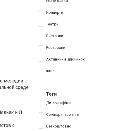
Нічне життя
Концерти
Театри
Виставки
Ресторани
Активний відпочинок
Інше
ые мелодии
кальной среде
Теги
Дитяча афіша
ельяк и Л.
Семінари, тренінги
стов с
Безкоштовно