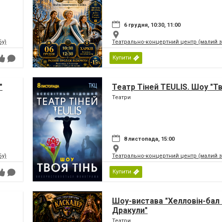
6 грудня, 10:30, 11:00
Бу)
Театрально-концертний центр (малий 
Купити
"
Театр Тіней TEULIS. Шоу "Тв
Театри
8 листопада, 15:00
Бу)
Театрально-концертний центр (малий 
Купити
Шоу-вистава "Хелловін-бал
Дракули"
Театри