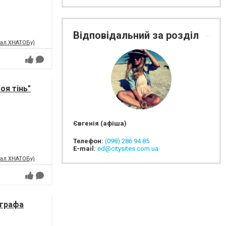
Відповідальний за розділ
зал ХНАТОБу)
оя тінь"
Євгенія (афіша)
Телефон:
(098) 286 94 85
E-mail:
ed@citysites.com.ua
зал ХНАТОБу)
 графа