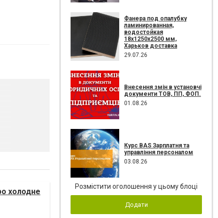
Фанера под опалубку
ламинированная,
водостойкая
18х1250х2500 мм,
Харьков доставка
29.07.26
Внесення змін в установчі
документи ТОВ, ПП, ФОП.
01.08.26
Курс BAS Зарплатня та
управління персоналом
03.08.26
Розмістити оголошення у цьому блоці
ро холодне
Додати