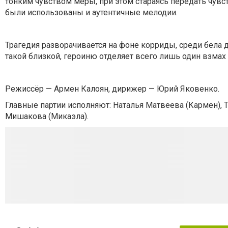
тонким чувством меры, при этом стараясь передать чувс
были использованы и аутентичные мелодии.
Трагедия разворачивается на фоне корриды, среди бела дн
такой близкой, героиню отделяет всего лишь один взмах 
Режиссёр — Армен Калоян, дирижер — Юрий Яковенко.
Главные партии исполняют: Наталья Матвеева (Кармен), 
Мишакова (Микаэла).