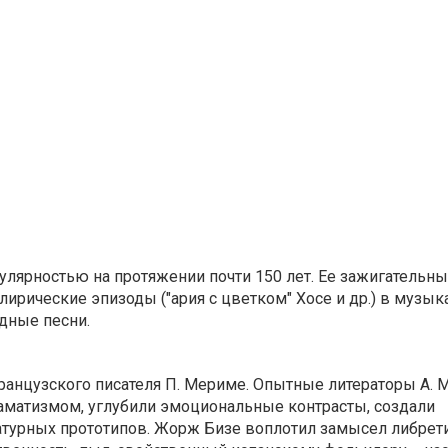
улярностью на протяжении почти 150 лет. Ее зажигательн
лирические эпизоды ("ария с цветком" Хосе и др.) в музы
адные песни.
нцузского писателя П. Мериме. Опытные литераторы А. М
раматизмом, углубили эмоциональные контрасты, создали
атурных прототипов. Жорж Бизе воплотил замысел либрети