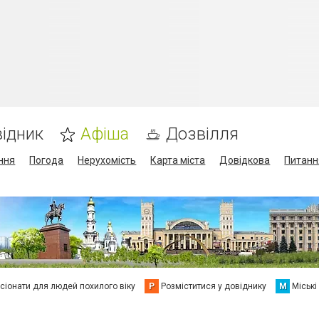
ідник
Афіша
Дозвілля
ння
Погода
Нерухомість
Карта міста
Довідкова
Питанн
сіонати для людей похилого віку
Р
Розміститися у довіднику
М
Міські