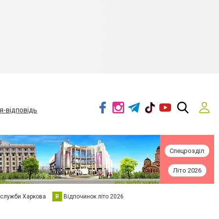
я-відповідь
Спецрозділ
Літо 2026
 служби Харкова
В
Відпочинок літо 2026