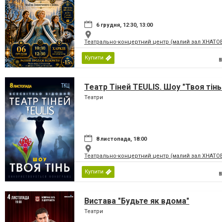
6 грудня, 12:30, 13:00
Театрально-концертний центр (малий зал ХНАТО
Купити
Театр Тіней TEULIS. Шоу "Твоя тінь
Театри
8 листопада, 18:00
Театрально-концертний центр (малий зал ХНАТО
Купити
Вистава "Будьте як вдома"
Театри