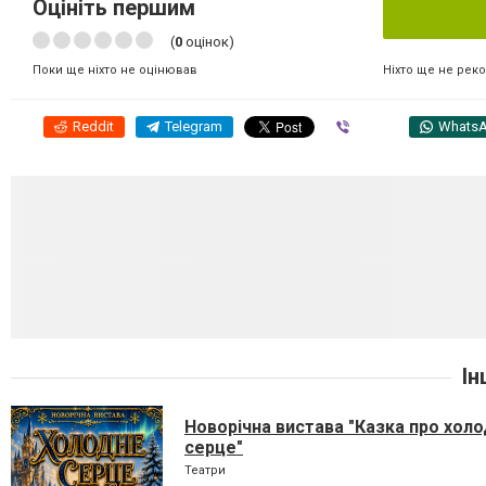
Оцініть першим
(
0
оцінок)
Ніхто ще не рек
Поки ще ніхто не оцінював
Reddit
Telegram
Viber
Whats
Ін
Новорічна вистава "Казка про хол
серце"
Театри