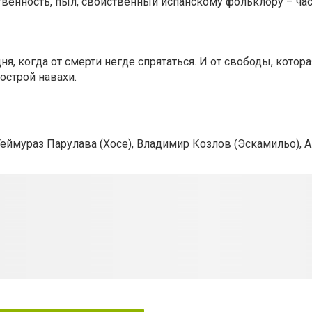
твенность, пыл, свойственный испанскому фольклору – ча
я, когда от смерти негде спрятаться. И от свободы, котор
острой навахи.
Теймураз Парулава (Хосе), Владимир Козлов (Эскамильо), 