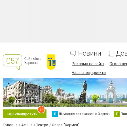
Новини
Дов
Реклама на сайті
Оголоше
Наші спецпроекти
18
Л
Лікування залежності в Харкові
П
Пан
Наші спецпроєкти
Головна
Афіша
Театри
Опера "Кармен"