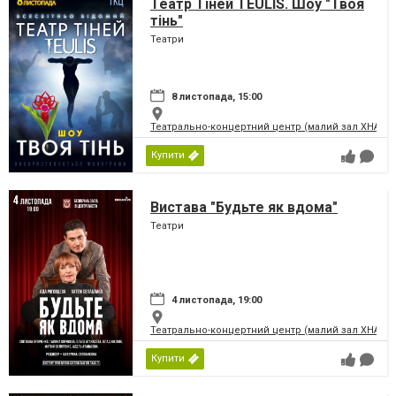
Театр Тіней TEULIS. Шоу "Твоя
тінь"
Театри
8 листопада, 15:00
Театрально-концертний центр (малий зал ХНАТО
Купити
Вистава "Будьте як вдома"
Театри
4 листопада, 19:00
Театрально-концертний центр (малий зал ХНАТО
Купити