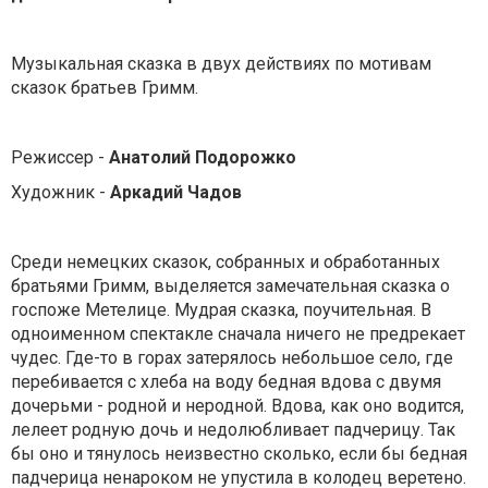
Музыкальная сказка в двух действиях по мотивам
сказок братьев Гримм.
Режиссер -
Анатолий Подорожко
Художник -
Аркадий Чадов
Среди немецких сказок, собранных и обработанных
братьями Гримм, выделяется замечательная сказка о
госпоже Метелице. Мудрая сказка, поучительная. В
одноименном спектакле сначала ничего не предрекает
чудес. Где-то в горах затерялось небольшое село, где
перебивается с хлеба на воду бедная вдова с двумя
дочерьми - родной и неродной. Вдова, как оно водится,
лелеет родную дочь и недолюбливает падчерицу. Так
бы оно и тянулось неизвестно сколько, если бы бедная
падчерица ненароком не упустила в колодец веретено.