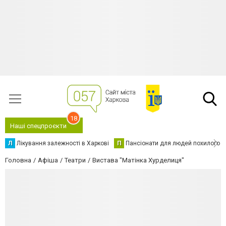
18
Наші спецпроєкти
Л
Лікування залежності в Харкові
П
Пансіонати для людей похилого в
Головна
Афіша
Театри
Вистава "Матінка Хурделиця"