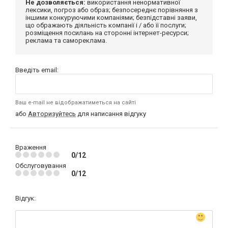
Не дозволяється:
використання ненормативної
лексики, погроз або образ; безпосереднє порівняння з
іншими конкуруючими компаніями; безпідставні заяви,
що ображають діяльність компанії і / або її послуги;
розміщення посилань на сторонні інтернет-ресурси;
реклама та самореклама.
Введіть email:
Ваш e-mail не відображатиметься на сайті
або
Авторизуйтесь
для написання відгуку
Враження
0/12
Обслуговування
0/12
Відгук: