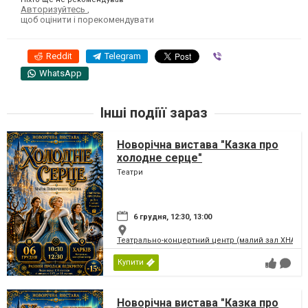
Авторизуйтесь
,
щоб оцінити і порекомендувати
Reddit
Telegram
Viber
WhatsApp
Інші подіїї зараз
Новорічна вистава "Казка про
холодне серце"
Театри
6 грудня, 12:30, 13:00
Театрально-концертний центр (малий зал ХНАТО
Купити
Новорічна вистава "Казка про