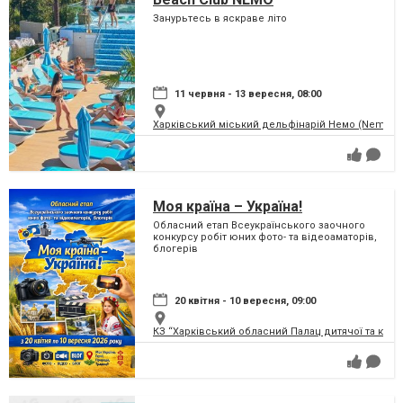
Занурьтесь в яскраве літо
11 червня - 13 вересня, 08:00
Харківський міський дельфінарій Немо (Nemo)
Моя країна – Україна!
Обласний етап Всеукраїнського заочного
конкурсу робіт юних фото- та відеоаматорів,
блогерів
20 квітня - 10 вересня, 09:00
КЗ “Харківський обласний Палац дитячої та юнац