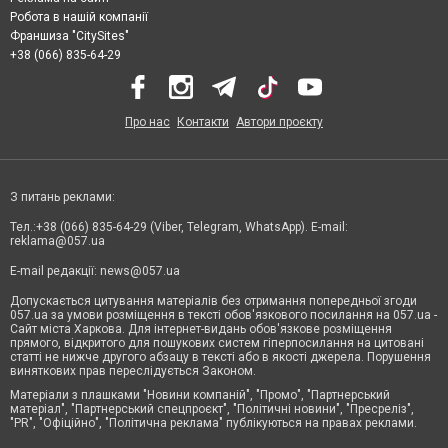
Робота в нашій компанії
Франшиза "CitySites"
+38 (066) 835-64-29
Про нас
Контакти
Автори проєкту
З питань реклами:
Тел.:+38 (066) 835-64-29 (Viber, Telegram, WhatsApp). E-mail:
reklama@057.ua
E-mail редакції:
news@057.ua
Допускається цитування матеріалів без отримання попередньої згоди
057.ua за умови розміщення в тексті обов'язкового посилання на 057.ua -
Сайт міста Харкова. Для інтернет-видань обов'язкове розміщення
прямого, відкритого для пошукових систем гіперпосилання на цитовані
статті не нижче другого абзацу в тексті або в якості джерела. Порушення
виняткових прав переслідується Законом.
Матеріали з плашками "Новини компаній", "Промо", "Партнерський
матеріал", "Партнерський спецпроєкт", "Політичні новини", "Пресреліз",
"PR", "Офіційно", "Політична реклама" публікуються на правах реклами.