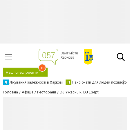
18
Наші спецпроєкти
Л
Лікування залежності в Харкові
П
Пансіонати для людей похилого в
Головна
Афіша
Ресторани
DJ Ужасный, DJ LSept