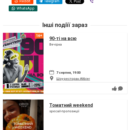
Reddit
Telegram
Viber
WhatsApp
Інші подіїї зараз
90-ті на всю
Вечірка
7 серпня, 19:00
Шоу-ресторан Altbier
Томатний weekend
specail-пропозиції