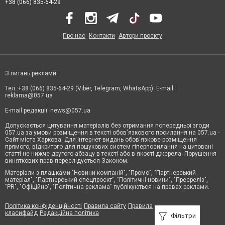
+38 (066) 835-64-29
Про нас
Контакти
Автори проєкту
З питань реклами:
Тел.:+38 (066) 835-64-29 (Viber, Telegram, WhatsApp). E-mail:
reklama@057.ua
E-mail редакції:
news@057.ua
Допускається цитування матеріалів без отримання попередньої згоди
057.ua за умови розміщення в тексті обов'язкового посилання на 057.ua -
Сайт міста Харкова. Для інтернет-видань обов'язкове розміщення
прямого, відкритого для пошукових систем гіперпосилання на цитовані
статті не нижче другого абзацу в тексті або в якості джерела. Порушення
виняткових прав переслідується Законом.
Матеріали з плашками "Новини компаній", "Промо", "Партнерський
матеріал", "Партнерський спецпроєкт", "Політичні новини", "Пресреліз",
"PR", "Офіційно", "Політична реклама" публікуються на правах реклами.
Політика конфіденційності
Правила сайту
Правила
класифайд
Редакційна політика
Фільтри