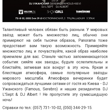
Талантливый человек обязан быть разным. У мировых
звёзд может быть множество лиц, обычно они
примеряют на себя тысячи образов, Panorama тоже
предоставит вам такую возможность. Примеряйте
множество лиц и почувствуйте, какой образ наиболее
приемлем для вас. Станьте частью запоминающегося
события: сияйте как звезды, будьте ослепительны и
блистайте, затмевая все вокруг в эту ночь. Яркая и
блестящая атмосфера, самые популярные звёзды
мирового масштаба. Атмосфера вечеринки будет
сопровождаться лучшими сетами от гостя из Киева - DJ
Ужанского (Famous, Serebro) и наших резидентов DJ
L'Sept & DJ Albert ! Не пропустите эту сумасшедшую
ночь!
Справки по тел.: (057) 731-10-02,
(050) 344-29-15.