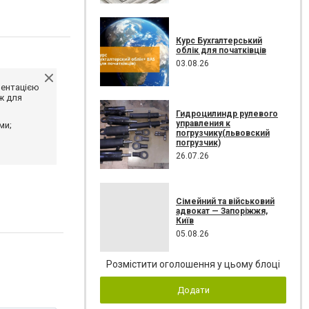
Курс Бухгалтерський
облік для початківців
03.08.26
ментацією
ж для
Гидроцилиндр рулевого
управления к
ми;
погрузчику(львовский
погрузчик)
26.07.26
Сімейний та військовий
адвокат — Запоріжжя,
Київ
05.08.26
Розмістити оголошення у цьому блоці
Додати