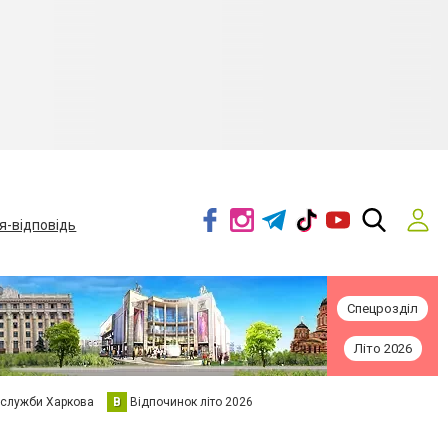
я-відповідь
Спецрозділ
Літо 2026
 служби Харкова
В
Відпочинок літо 2026