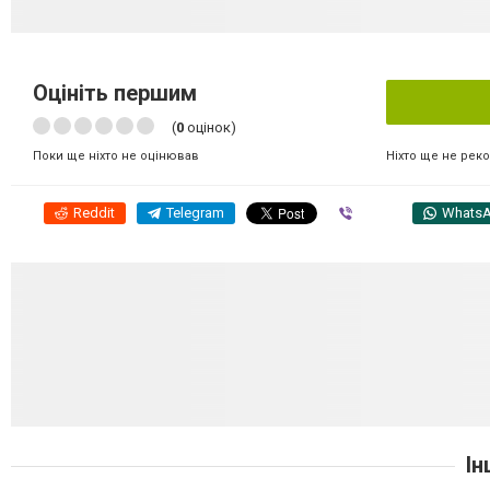
Оцініть першим
(
0
оцінок)
Ніхто ще не рек
Поки ще ніхто не оцінював
Reddit
Telegram
Viber
Whats
Ін