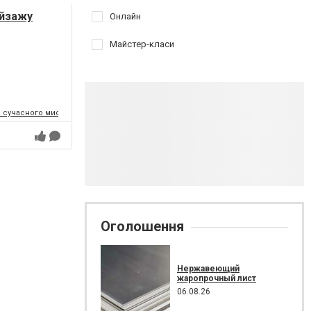
ейзажу
Онлайн
Майстер-класи
р сучасного мистецтва у Харкові
Оголошення
Нержавеющий
жаропрочный лист
06.08.26