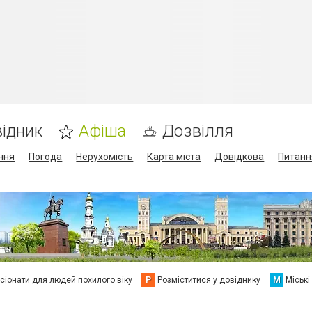
ідник
Афіша
Дозвілля
ння
Погода
Нерухомість
Карта міста
Довідкова
Питанн
сіонати для людей похилого віку
Р
Розміститися у довіднику
М
Міські