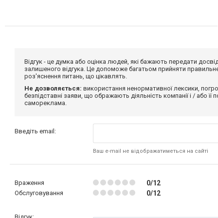
Відгук - це думка або оцінка людей, які бажають передати дос
залишеного відгука. Це допоможе багатьом прийняти правильне 
роз'яснення питань, що цікавлять.
Не дозволяється:
використання ненормативної лексики, погро
безпідставні заяви, що ображають діяльність компанії і / або її
самореклама.
Введіть email:
Ваш e-mail не відображатиметься на сайті
Враження
0/12
Обслуговування
0/12
Відгук: