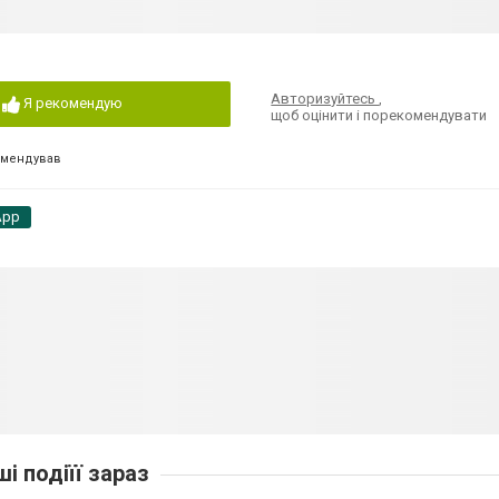
Авторизуйтесь
,
Я рекомендую
щоб оцінити і порекомендувати
омендував
App
ші подіїї зараз