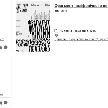
Фрагмент поліфонічного п
Виставка
17 липня - 16 серпня, 12:00
нтр
Єрмілов Центр (Yermilov Centre) , цент
тва