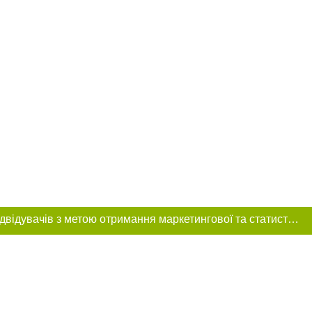
Цей сайт використовує «cookies». Також веб-сайт використовує інтернет-сервіс для збору технічних даних стосовно відвідувачів з метою отримання маркетингової та статистичної інформації. Умови обробки даних відвідувачів сайту див.