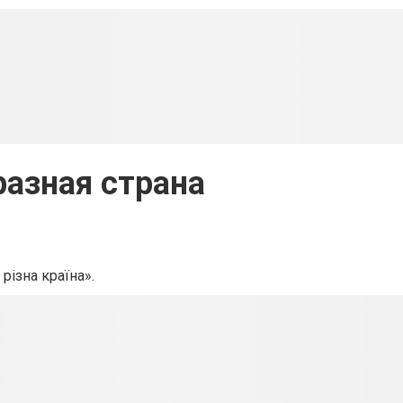
разная страна
ізна країна».