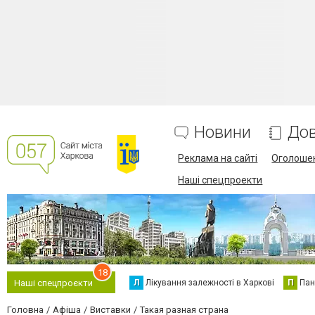
Новини
Дов
Реклама на сайті
Оголоше
Наші спецпроекти
18
Л
Лікування залежності в Харкові
П
Пан
Наші спецпроєкти
Головна
Афіша
Виставки
Такая разная страна