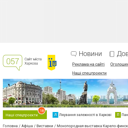
Новини
Дов
Реклама на сайті
Оголоше
Наші спецпроекти
18
Л
Лікування залежності в Харкові
П
Пан
Наші спецпроєкти
Головна
Афіша
Виставки
Монопородная выставка Карело-финск