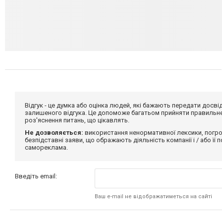
Відгук - це думка або оцінка людей, які бажають передати дос
залишеного відгука. Це допоможе багатьом прийняти правильне 
роз'яснення питань, що цікавлять.
Не дозволяється:
використання ненормативної лексики, погро
безпідставні заяви, що ображають діяльність компанії і / або її
самореклама.
Введіть email:
Ваш e-mail не відображатиметься на сайті