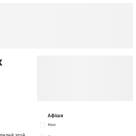
к
Афіша
Кіно
телей этой