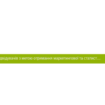
Цей сайт використовує «cookies». Також веб-сайт використовує інтернет-сервіс для збору технічних даних стосовно відвідувачів з метою отримання маркетингової та статистичної інформації. Умови обробки даних відвідувачів сайту див.