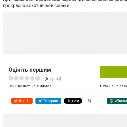
прекрасной охотничьей собаки.
Оцініть першим
(
0
оцінок)
Ніхто ще не рек
Поки ще ніхто не оцінював
Reddit
Telegram
Viber
Whats