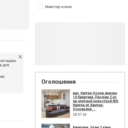
Майстер-класи
ментацією
ж для
ми;
Оголошення
вул. Квітки-Основ.яненка
14 Квартира, Продам 2 из
кв элитный новострой ЖК
Квитка ул.Квитки-
Основьяне...
28.07.26
Квартира, Здаю 2 кімн.