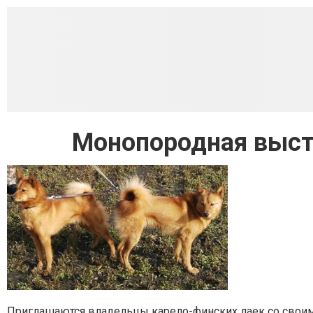
Монопородная выст
Приглашаются владельцы карело-финских лаек со своим