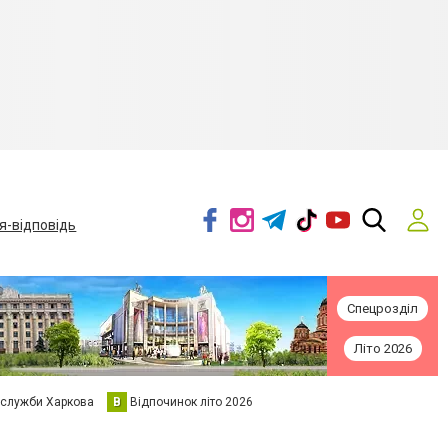
я-відповідь
Спецрозділ
Літо 2026
 служби Харкова
В
Відпочинок літо 2026