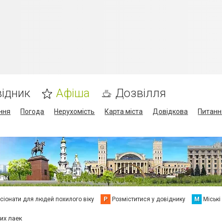
ідник
Афіша
Дозвілля
ння
Погода
Нерухомість
Карта міста
Довідкова
Питанн
сіонати для людей похилого віку
Р
Розміститися у довіднику
М
Міські
их лаек