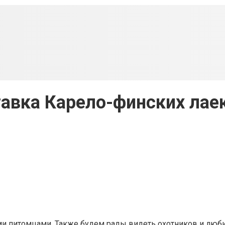
авка Карело-финских лае
и питомцами. Также будем рады видеть охотников и люби