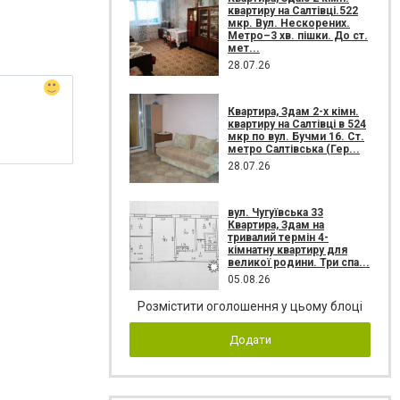
квартиру на Салтівці.522
мкр. Вул. Нескорених.
Метро–3 хв. пішки. До ст.
мет...
28.07.26
Квартира, Здам 2-х кімн.
квартиру на Салтівці в 524
мкр по вул. Бучми 16. Ст.
метро Салтівська (Гер...
28.07.26
вул. Чугуївська 33
Квартира, Здам на
тривалий термін 4-
кімнатну квартиру для
великої родини. Три спа...
05.08.26
Розмістити оголошення у цьому блоці
Додати