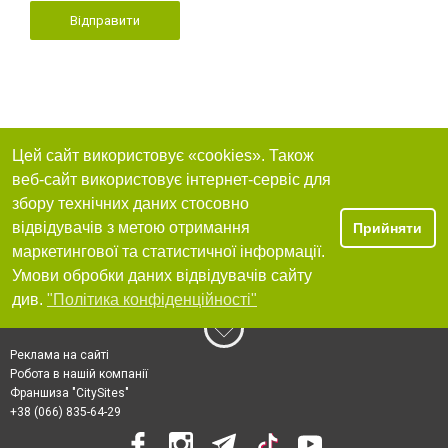
Відправити
Цей сайт використовує «cookies». Також
веб-сайт використовує інтернет-сервіс для
збору технічних даних стосовно
відвідувачів з метою отримання
Прийняти
маркетингової та статистичної інформації.
Умови обробки даних відвідувачів сайту
див.
"Політика конфіденційності"
Реклама на сайті
Робота в нашій компанії
Франшиза "CitySites"
+38 (066) 835-64-29