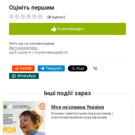
Оцініть першим
(
0
оцінок)
Я рекомендую
Ніхто ще не рекомендував
Авторизуйтесь
,
щоб оцінити і порекомендувати
Reddit
Telegram
Viber
WhatsApp
Інші подіїї зараз
Моя незламна Україна
Конкурс аматорських відеороликів і
короткометражних відеофільмів