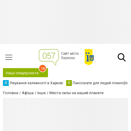
18
Наші спецпроєкти
Л
Лікування залежності в Харкові
П
Пансіонати для людей похилого в
Головна
Афіша
Інше
Места силы на нашей планете