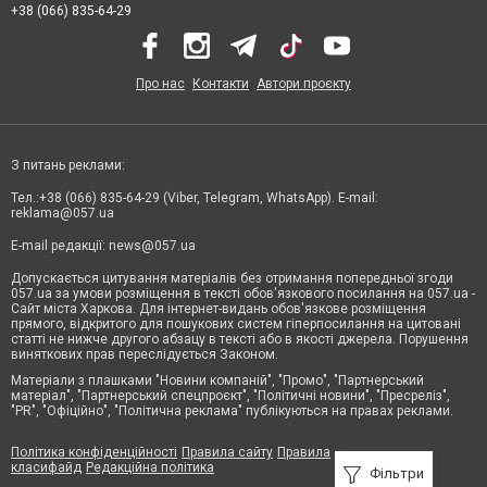
+38 (066) 835-64-29
Про нас
Контакти
Автори проєкту
З питань реклами:
Тел.:+38 (066) 835-64-29 (Viber, Telegram, WhatsApp). E-mail:
reklama@057.ua
E-mail редакції:
news@057.ua
Допускається цитування матеріалів без отримання попередньої згоди
057.ua за умови розміщення в тексті обов'язкового посилання на 057.ua -
Сайт міста Харкова. Для інтернет-видань обов'язкове розміщення
прямого, відкритого для пошукових систем гіперпосилання на цитовані
статті не нижче другого абзацу в тексті або в якості джерела. Порушення
виняткових прав переслідується Законом.
Матеріали з плашками "Новини компаній", "Промо", "Партнерський
матеріал", "Партнерський спецпроєкт", "Політичні новини", "Пресреліз",
"PR", "Офіційно", "Політична реклама" публікуються на правах реклами.
Політика конфіденційності
Правила сайту
Правила
класифайд
Редакційна політика
Фільтри