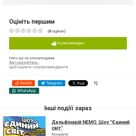
Оцініть першим
(
0
оцінок)
Я рекомендую
Ніхто ще не рекомендував
Авторизуйтесь
,
щоб оцінити і порекомендувати
Reddit
Telegram
Viber
WhatsApp
Інші подіїї зараз
Дельфінарій NEMO. Шоу "Єдиний
світ"
Концерти