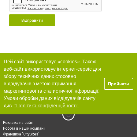
Відправити
Цей сайт використовує «cookies». Також
веб-сайт використовує інтернет-сервіс для
збору технічних даних стосовно
відвідувачів з метою отримання
Прийняти
маркетингової та статистичної інформації.
Умови обробки даних відвідувачів сайту
див.
"Політика конфіденційності"
Реклама на сайті
Робота в нашій компанії
Франшиза "CitySites"