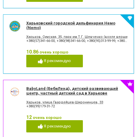
Харьковский городской дельфинария Немо
(Nemo)
Харьков, Сумская, 35, парк им.Т.Г. Шевченко (возле вершины Ка
+380(57)341-66-00
,
+380(98)341-66-00
,
+380(95)313-99-99
,
+380(50)700-33-99
10.86
очень хорошо
Я рекомендую
BabyLand (БебиЛенд), детский развивающий
центр, частный детский сад в Харькове
Харьков, улица Гвардейцев-Широнинцев, 33
+380(99)179-31-72
12
очень хорошо
Я рекомендую