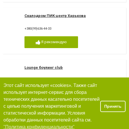
Скалодром ПИК центр Харькова
+380(99)636-44-33
Я рекомендую
Lounge боулинг club
61000, Харьков, улица Академика Павлова., 44-б, ТРЦ «Французс
+380(66)511-34-86
,
+380(66)511-34-86
Этот сайт использует «cookies». Также сайт
использует интернет-сервис для сбора
10.33
очень хорошо
технических данных касательно посетителей
Я рекомендую
с целью получения маркетинговой и
Принять
статистической информации. Условия
обработки данных посетителей сайта см.
Фильтры
"Политика конфиденциальности"
SkyPark Kharkov