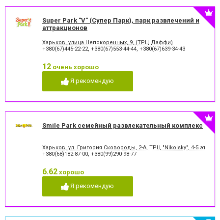
Super Park "V" (Супер Парк), парк развлечений и
аттракционов
Харьков, улица Непокоренных, 9, (ТРЦ Даффи)
+380(67)445-22-22
,
+380(67)553-44-44
,
+380(67)639-34-43
12
очень хорошо
Я рекомендую
Smile Park семейный развлекательный комплекс
Харьков, ул. Григория Сковороды, 2-А, ТРЦ "Nikolsky", 4-5 этаж
+380(68)182-87-00
,
+380(99)290-98-77
6.62
хорошо
Я рекомендую