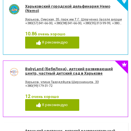
Харьковский городской дельфинария Немо
(Nemo)
Харьков, Сумская, 35, парк им.Т.Г. Шевченко (возле вершины Ка
+380(57)341-66-00
,
+380(98)341-66-00
,
+380(95)313-99-99
,
+380(50)700-33-99
10.86
очень хорошо
Я рекомендую
BabyLand (БебиЛенд), детский развивающий
центр, частный детский сад в Харькове
Харьков, улица Гвардейцев-Широнинцев, 33
+380(99)179-31-72
12
очень хорошо
Я рекомендую
Аленький цветочек, детский развлекательный