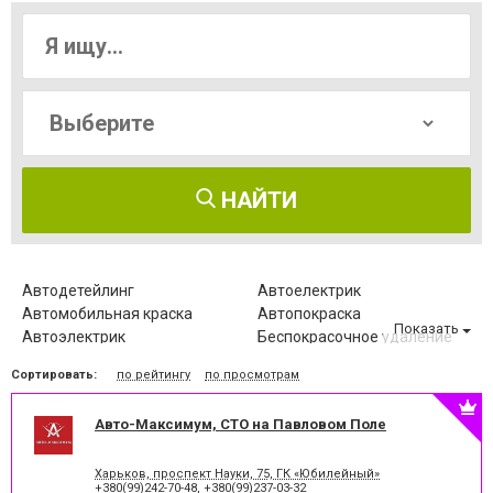
НАЙТИ
Автодетейлинг
Автоелектрик
Автомобильная краска
Автопокраска
Показать
Автоэлектрик
Беспокрасочное удаление
вмятин
Сортировать:
по рейтингу
по просмотрам
Диагностика
Диагностика автомобиля
автокондиционеров
Замена ГРМ
Замена автостекла
Авто-Максимум, СТО на Павловом Поле
Замена автостекол
Замена масла
Замена сцепления
Заправка
Харьков, проспект Науки, 75, ГК «Юбилейный»
автокондиционеров
+380(99)242-70-48
,
+380(99)237-03-32