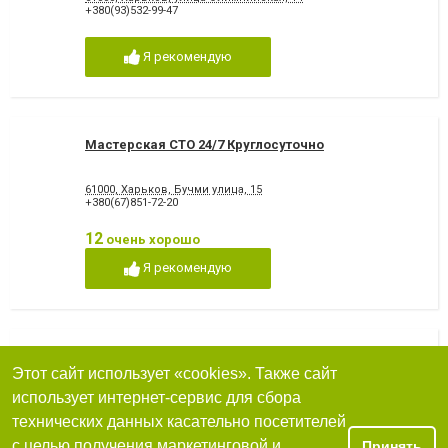
+380(93)532-99-47
Я рекомендую
Мастерская СТО 24/7 Круглосуточно
61000, Харьков, Бучми улица, 15
+380(67)851-72-20
12
очень хорошо
Я рекомендую
CraftAutoservice, автосервис у Харькове, все
виды услуг
Этот сайт использует «cookies». Также сайт
использует интернет-сервис для сбора
61000, Харьков, ул. Валентиновская , 12
+380(95)175-99-17
,
+380(68)307-07-70
технических данных касательно посетителей
с целью получения маркетинговой и
Принять