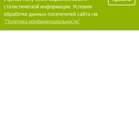
Я рекомендую
статистической информации. Условия
обработки данных посетителей сайта см.
Фильтры
"Политика конфиденциальности"
СТО Monroe, автомойка, автосервис
Харьков, улица Новгородская, 3-Г
+380(57)750-60-56
,
+380(50)913-31-35
10.67
очень хорошо
Я рекомендую
Autoklinika (Автоклиника), сеть автосервисов
Харьков, проспект Людвига Свободы, 57-г, Автосервис
+380(50)458-23-23
12
очень хорошо
Я рекомендую