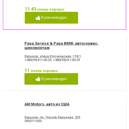
Заправка
Компьютерная диагностика
автокондиционеров
11.43
очень хорошо
Обслуживание автомобиля
Покраска кузова
Я рекомендую
Проточка тормозных дисков
Развал схождения
Ремонт АКПП
Ремонт МКПП
Ремонт автокондиционеров
Ремонт автомобилей
Ремонт бамперов
Ремонт грузовых авто
Papa Service & Papa BMW, автосервис,
Ремонт двигателя
Ремонт кузова
шиномонтаж
Ремонт легковых авто
Ремонт легковых
автомобилей
Харьков, улица Клочковская, 174/1
+380(99)411-00-29
,
+380(93)411-00-29
Ремонт стартеров и
Ремонт турбин
генераторов
11
очень хорошо
Ремонт форсунок
Ремонт ходовой
Ремонт ходовой части
Реставрация рулевых
Я рекомендую
рельсов
Сварка глушителя
Удаление вмятин без
окрашивания
Akt Motors, авто из США
Харьков, пр. Героев Харькова, 259
0950111055