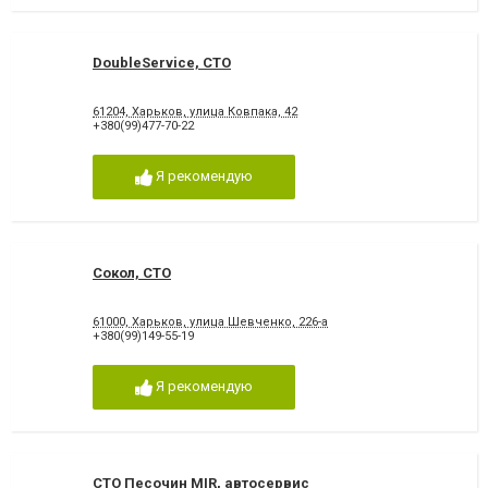
DoubleService, СТО
61204, Харьков, улица Ковпака, 42
+380(99)477-70-22
Я рекомендую
Сокол, СТО
61000, Харьков, улица Шевченко, 226-а
+380(99)149-55-19
Я рекомендую
СТО Песочин MIR, автосервис