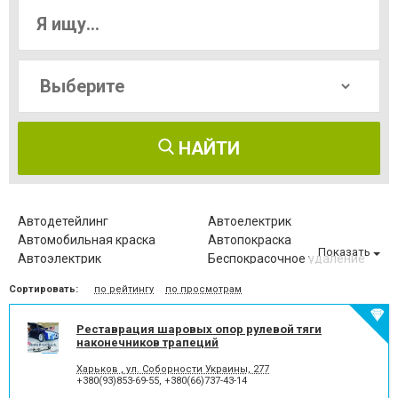
НАЙТИ
Автодетейлинг
Автоелектрик
Автомобильная краска
Автопокраска
Показать
Автоэлектрик
Беспокрасочное удаление
вмятин
Сортировать:
по рейтингу
по просмотрам
Диагностика
Диагностика автомобиля
автокондиционеров
Замена ГРМ
Замена автостекла
Реставрация шаровых опор рулевой тяги
наконечников трапеций
Замена автостекол
Замена масла
Замена сцепления
Заправка
Харьков , ул. Соборности Украины, 277
автокондиционеров
+380(93)853-69-55
,
+380(66)737-43-14
Заправка
Компьютерная диагностика