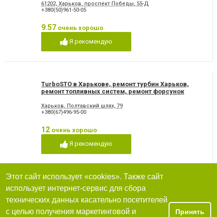
61202, Харьков, проспект Победы, 55-Д
+380(50)961-50-05
9.57
очень хорошо
Я рекомендую
TurboSTO в Харькове, ремонт турбин Харьков,
ремонт топливных систем, ремонт форсунок
Харьков
Харьков, Полтавский шлях, 79
+380(67)496-95-00
12
очень хорошо
Я рекомендую
Этот сайт использует «cookies». Также сайт
DoubleService, СТО
использует интернет-сервис для сбора
технических данных касательно посетителей
61204, Харьков, улица Ковпака, 42
с целью получения маркетинговой и
Принять
+380(99)477-70-22