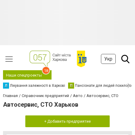
Укр
18
Наши спецпроекты
Л
Лікування залежності в Харкові
П
Пансіонати для людей похилого в
Главная
Справочник предприятий
Авто
Автосервис, СТО
Автосервис, СТО Харьков
+ Добавить предприятие