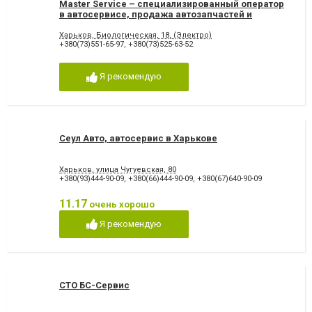
Master Service – специализированный оператор
в автосервисе, продажа автозапчастей и
оборудования для СТО
Харьков, Биологическая, 18, (Электро)
+380(73)551-65-97
,
+380(73)525-63-52
Я рекомендую
Сеул Авто, автосервис в Харькове
Харьков, улица Чугуевская, 80
+380(93)444-90-09
,
+380(66)444-90-09
,
+380(67)640-90-09
11.17
очень хорошо
Я рекомендую
СТО БС-Сервис