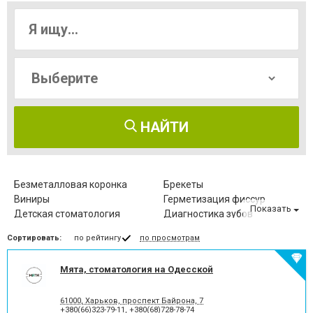
НАЙТИ
Безметалловая коронка
Брекеты
Виниры
Герметизация фиссур
Показать
Детская стоматология
Диагностика зубов
Зубные протезы
Имплантация зубов
Сортировать:
по рейтингу
по просмотрам
Исправление диастемы
Клиновидный дефект зубов
Компьютерная томография
Коронка безметалловая
зубов
Мята, стоматология на Одесской
Коронка
Коронка
металлокерамическая
цельнокерамическая
61000, Харьков, проспект Байрона, 7
Лазерное отбеливание
Лазеротерапия в
+380(66)323-79-11
,
+380(68)728-78-74