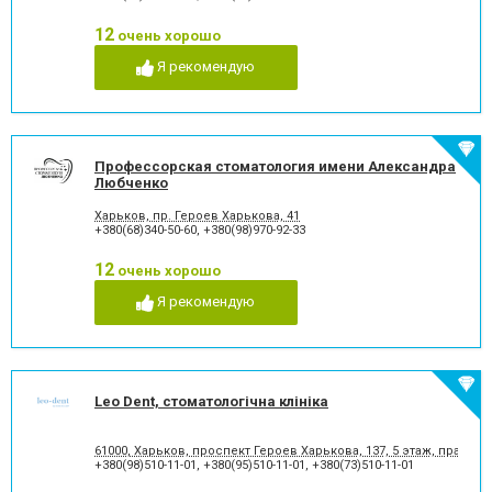
стоматологии
12
Лечение альвеолита
Лечение гингивита
очень хорошо
Лечение гиперестезии
Лечение гипоплазии эмали
Я рекомендую
зубов
Лечение десен
Лечение заболевания
височно-нижнечелюстного
сустава
Лечение зубов
Лечение зубов при
Профессорская стоматология имени Александра
беременности
Любченко
Лечение кариеса
Лечение корневых каналов
Харьков, пр. Героев Харькова, 41
Лечение лазером
Лечение пародонтита
+380(68)340-50-60
,
+380(98)970-92-33
Лечение пародонтоза
Лечение периодонтита
Лечение периостита
Лечение под наркозом
12
очень хорошо
Лечение пульпита
Лечение стоматита
Я рекомендую
Люминиры
Озонотерапия в
стоматологии
Отбеливание зубов
Панорамный снимок
Пластика десневого края
Пластика ясенного краю
Пластины для исправления
Пломбирование зубов
Leo Dent, стоматологічна клініка
прикуса
Пломбирование каналов
Подготовка к
61000, Харьков, проспект Героев Харькова, 137, 5 этаж, правое
протезированию
+380(98)510-11-01
,
+380(95)510-11-01
,
+380(73)510-11-01
Протезирование на
Пьезохирургия в