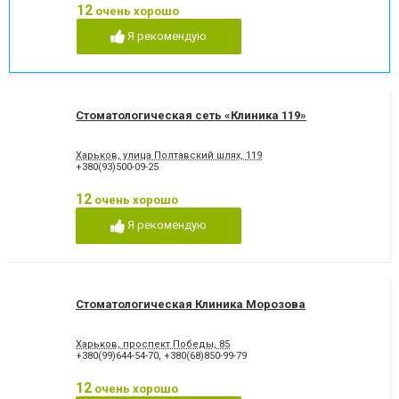
имплантат
стоматологии
12
очень хорошо
Рентген зубов
Рецессия десен
Я рекомендую
Рецессия десны
Снятие зубного камня
Стразы и скайсы
Удаление зуба
Удаление зуба мудрости
Удаление молочного зуба
Удаление нерва
Удаление постоянного зуба
Стоматологическая сеть «Клиника 119»
Фторирование зубов и
Хирургическое лечение
восстановление эмали
зубов
Художественная
Чистка зубов
Харьков, улица Полтавский шлях, 119
реставрация зубов
+380(93)500-09-25
Шинирование зубов
Элайнеры
12
очень хорошо
Эстетическая реставрация
Я рекомендую
Стоматологическая Клиника Морозова
Харьков, проспект Победы, 85
+380(99)644-54-70
,
+380(68)850-99-79
12
очень хорошо