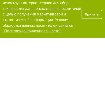
использует интернет-сервис для сбора
SV dent, сеть стоматологий в Харькове для всей
семьи
технических данных касательно посетителей
61000, Харьков, проспект Петра Григоренко, 3
с целью получения маркетинговой и
Принять
+380(66)522-22-48
статистической информации. Условия
9.89
обработки данных посетителей сайта см.
очень хорошо
Фильтры
"Политика конфиденциальности"
Я рекомендую
Стоматология KDS
Харьков, улица Данилевского, 8
+380(68)214-10-14
,
+380(96)252-33-44
9.5
очень хорошо
Я рекомендую
Dr. Dent 32, стоматология