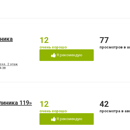
иника
12
77
очень хорошо
просмотров в а
Я рекомендую
езд, 2 этаж
4-38
линика 119»
12
42
очень хорошо
просмотра в ав
Я рекомендую