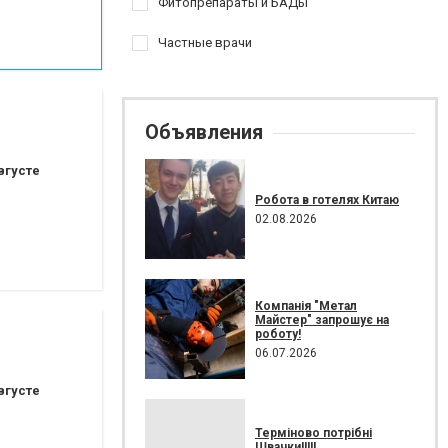
Фитопрепараты и БАДы
Частные врачи
Объявления
вгусте
Робота в готелях Китаю
02.08.2026
Компанія "Метал
Майстер" запрошує на
роботу!
06.07.2026
вгусте
Терміново потрібні
Швачки!!!!!