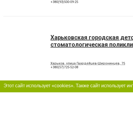
+380(93)500-09-25
Харьковская городская дет
стоматологическая поликл
Харьков, улица Гвардейцев-Широнинцев, 75
+380(57)725-52-08
Dental clinic 89
Харьков , пр. Героев Харькова, 89
+380(93)797-97-89