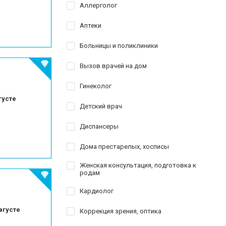
краю
Аллерголог
езированию
Аптеки
Больницы и поликлиники
го зуба
Вызов врачей на дом
Гинеколог
густе
Детский врач
Диспансеры
Дома престарелых, хосписы
Женская консультация, подготовка к
родам
Кардиолог
вгусте
Коррекция зрения, оптика