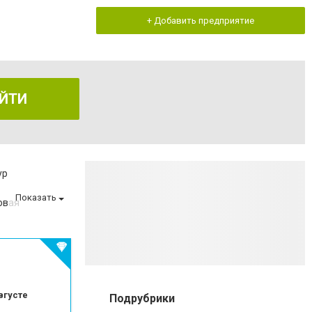
+ Добавить предприятие
ЙТИ
ур
Показать
овая
оматологии
 эмали зубов
беременности
та
зом
вгусте
Подрубрики
матологии