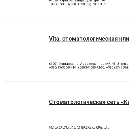
61058, Харьков, улица Культуры, 26
+380(67)360-60-80
,
+380 (57) 705-53-39
Vita, стоматологическая кл
61001, Харьков, пр. Аэрокосмический, 43, 3 подъ
+380(95)300-84-44
,
+380(97)585-72-55
,
+380 (57) 758-9
Стоматологическая сеть «К
Харьков, улица Полтавский шлях, 119