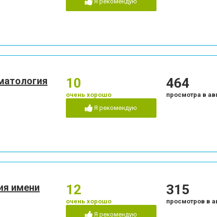
Я рекомендую
Пластика десневого края
Пластика ясенного 
Пломбирование каналов
Подготовка к прот
огии
Рентген зубов
Рецессия десен
Стразы и скайсы
Удаление зуба
Удаление нерва
Удаление постоянно
бов
Художественная реставрация
Чистка зубов
зубов
оматология
10
464
Эстетическая реставрация
очень хорошо
просмотра в ав
Я рекомендую
ия имени
12
315
очень хорошо
просмотров в а
Я рекомендую