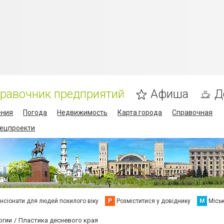
равочник предприятий
Афиша
Д
ения
Погода
Недвижимость
Карта города
Справочная
пецпроекти
нсіонати для людей похилого віку
Р
Розміститися у довіднику
М
Місь
огии
Пластика десневого края