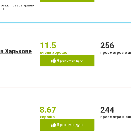
5 этаж, правое крыло
-01
11.5
256
 в Харькове
очень хорошо
просмотров в а
Я рекомендую
8.67
244
хорошо
просмотра в ав
Я рекомендую