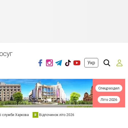
осуг
Укр
Спецраздел
Літо 2026
кі служби Харкова
В
Відпочинок літо 2026