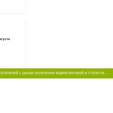
вгусте
Этот сайт использует «cookies». Также сайт использует интернет-сервис для сбора технических данных касательно посетителей с целью получения маркетинговой и статистической информации. Условия обработки данных посетителей сайта см.
густе