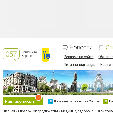
Новости
Сп
Реклама на сайте
Объявл
Питання-відповідь
Наші с
18
Л
Лікування залежності в Харкові
П
Па
Наши спецпроекты
Главная
Справочник предприятий
Медицина, здоровье
Стоматол