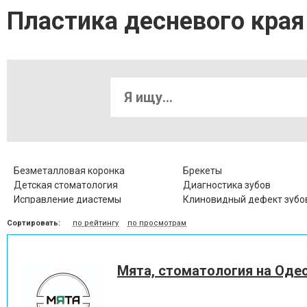
Пластика десневого края
Безметалловая коронка
Брекеты
Детская стоматология
Диагностика зубов
Исправление диастемы
Клиновидный дефект зубо
Коронка металлокерамическая
Коронка цельнокерамичес
Сортировать:
по рейтингу
по просмотрам
Лечение альвеолита
Лечение гингивита
Лечение десен
Лечение заболевания висо
нижнечелюстного сустава
Мята, стоматология на Оде
Лечение кариеса
Лечение корневых канало
Лечение пародонтоза
Лечение периодонтита
Лечение пульпита
Лечение стоматита