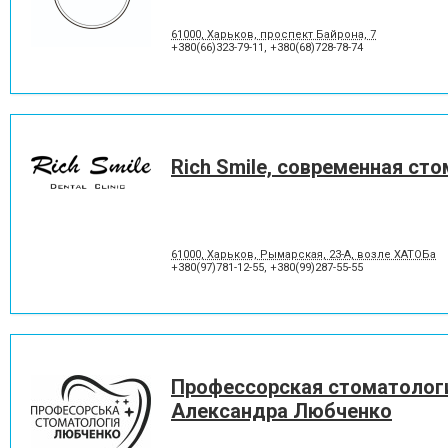
Отбеливание зубов
Панорамный снимок
Пластины для исправления
Пломбирование зубов
61000, Харьков, проспект Байрона, 7
прикуса
+380(66)323-79-11
,
+380(68)728-78-74
Протезирование на имплантат
Пьезохирургия в стоматол
Рецессия десны
Снятие зубного камня
Удаление зуба мудрости
Удаление молочного зуба
Фторирование зубов и
Хирургическое лечение зу
восстановление эмали
Rich Smile, современная ст
Шинирование зубов
Элайнеры
61000, Харьков, Рымарская, 23-А, возле ХАТОБа
+380(97)781-12-55
,
+380(99)287-55-55
Профессорская стоматолог
Александра Любченко