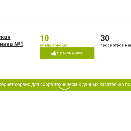
ская
10
30
иника №1
очень хорошо
просмотров в а
Я рекомендую
〉
12
24
очень хорошо
просмотра в ав
Я рекомендую