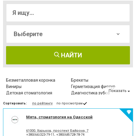
НАЙТИ
Безметалловая коронка
Брекеты
Виниры
Герметизация фиссур
Показать
Детская стоматология
Диагностика зубов
Зубные протезы
Имплантация зубов
Сортировать:
по рейтингу
по просмотрам
Исправление диастемы
Клиновидный дефект зубов
Компьютерная томография
Коронка безметалловая
зубов
Мята, стоматология на Одесской
Коронка
Коронка
металлокерамическая
цельнокерамическая
61000, Харьков, проспект Байрона, 7
Лазерное отбеливание
Лазеротерапия в
+380(66)323-79-11
,
+380(68)728-78-74