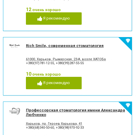
стоматологии
12
Лечение альвеолита
Лечение гингивита
очень хорошо
Лечение гиперестезии
Лечение гипоплазии эмали
Я рекомендую
зубов
Лечение десен
Лечение заболевания
височно-нижнечелюстного
сустава
Лечение зубов
Лечение зубов при
Rich Smile, современная стоматология
беременности
Лечение кариеса
Лечение корневых каналов
61000, Харьков, Рымарская, 23-А, возле ХАТОБа
Лечение лазером
Лечение пародонтита
+380(97)781-12-55
,
+380(99)287-55-55
Лечение пародонтоза
Лечение периодонтита
Лечение периостита
Лечение под наркозом
10
очень хорошо
Лечение пульпита
Лечение стоматита
Я рекомендую
Люминиры
Озонотерапия в
стоматологии
Отбеливание зубов
Панорамный снимок
Пластика десневого края
Пластика ясенного краю
Пластины для исправления
Пломбирование зубов
Профессорская стоматология имени Александра
прикуса
Любченко
Пломбирование каналов
Подготовка к
Харьков, пр. Героев Харькова, 41
протезированию
+380(68)340-50-60
,
+380(98)970-92-33
Протезирование на
Пьезохирургия в