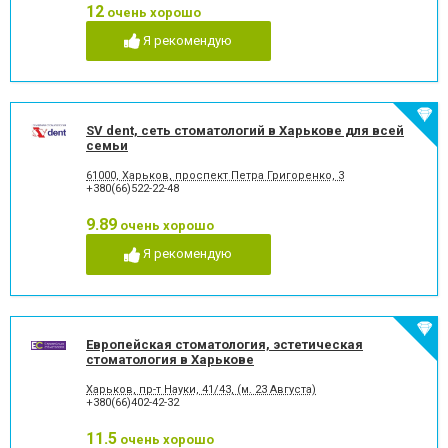
имплантат
стоматологии
12
очень хорошо
Рентген зубов
Рецессия десен
Я рекомендую
Рецессия десны
Снятие зубного камня
Стразы и скайсы
Удаление зуба
Удаление зуба мудрости
Удаление молочного зуба
Удаление нерва
Удаление постоянного зуба
SV dent, сеть стоматологий в Харькове для всей
Фторирование зубов и
Хирургическое лечение
семьи
восстановление эмали
зубов
Художественная
Чистка зубов
61000, Харьков, проспект Петра Григоренко, 3
реставрация зубов
+380(66)522-22-48
Шинирование зубов
Элайнеры
9.89
очень хорошо
Эстетическая реставрация
Я рекомендую
Европейская стоматология, эстетическая
стоматология в Харькове
Харьков, пр-т Науки, 41/43, (м. 23 Августа)
+380(66)402-42-32
11.5
очень хорошо