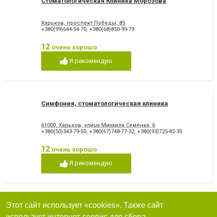
Стоматологическая Клиника Морозова
Харьков, проспект Победы, 85
+380(99)644-54-70
,
+380(68)850-99-79
12
очень хорошо
Я рекомендую
Симфония, стоматологическая клиника
61000, Харьков, улица Михаила Семенка, 6
+380(50)343-79-50
,
+380(67)748-77-32
,
+380(93)725-82-35
12
очень хорошо
Я рекомендую
Этот сайт использует «cookies». Также сайт
Стоматология Your Dentist by Dr. Basargin
использует интернет-сервис для сбора