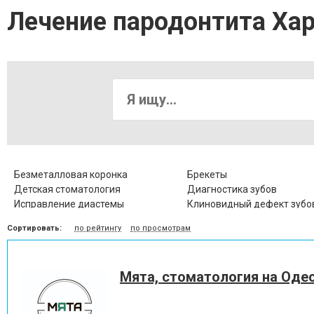
Лечение пародонтита Ха
Безметалловая коронка
Брекеты
Детская стоматология
Диагностика зубов
Исправление диастемы
Клиновидный дефект зубо
Коронка металлокерамическая
Коронка цельнокерамичес
Сортировать:
по рейтингу
по просмотрам
Лечение альвеолита
Лечение гингивита
Лечение десен
Лечение заболевания висо
нижнечелюстного сустава
Мята, стоматология на Оде
Лечение кариеса
Лечение корневых канало
Лечение пародонтоза
Лечение периодонтита
Лечение пульпита
Лечение стоматита