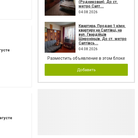
(Родниковая). До ст.
метро Салт...
04.08.2026
Квартира, Продаю 1 кімн.
квартиру на Салтівці, на
вул. Гвардійців
Широнінців. До ст. метро
Салтівсь...
04.08.2026
густе
Разместить объявление в этом блоке
Добавить
вгусте