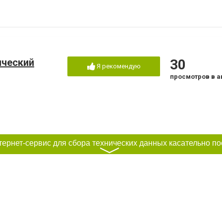
ический
30
Я рекомендую
просмотров в а
〉
а Морозова
12
30
очень хорошо
просмотров в а
Я рекомендую