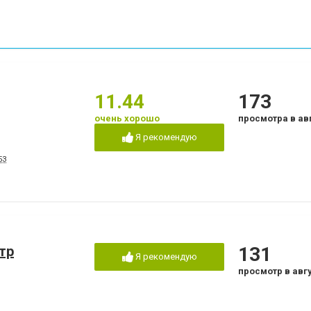
11.44
173
очень хорошо
просмотра в ав
Я рекомендую
53
тр
131
Я рекомендую
просмотр в авг