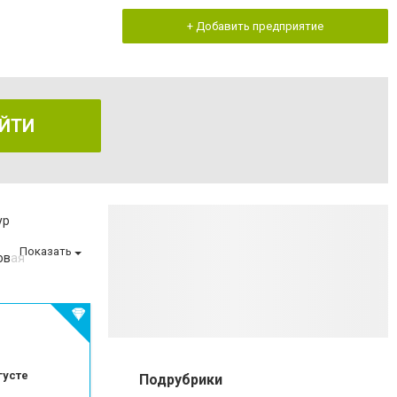
+ Добавить предприятие
ЙТИ
ур
Показать
овая
оматологии
 эмали зубов
беременности
та
зом
густе
Подрубрики
матологии