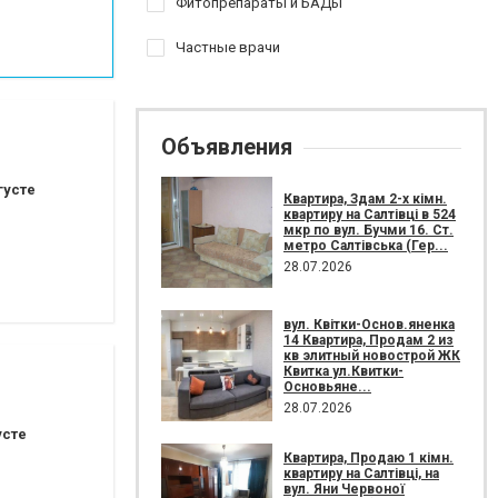
Фитопрепараты и БАДы
Частные врачи
Объявления
густе
Квартира, Здам 2-х кімн.
квартиру на Салтівці в 524
мкр по вул. Бучми 16. Ст.
метро Салтівська (Гер...
28.07.2026
вул. Квітки-Основ.яненка
14 Квартира, Продам 2 из
кв элитный новострой ЖК
Квитка ул.Квитки-
Основьяне...
28.07.2026
усте
Квартира, Продаю 1 кімн.
квартиру на Салтівці, на
вул. Яни Червоної