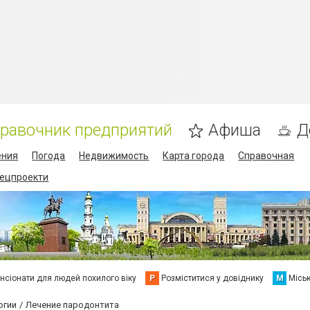
равочник предприятий
Афиша
Д
ения
Погода
Недвижимость
Карта города
Справочная
пецпроекти
нсіонати для людей похилого віку
Р
Розміститися у довіднику
М
Місь
огии
Лечение пародонтита