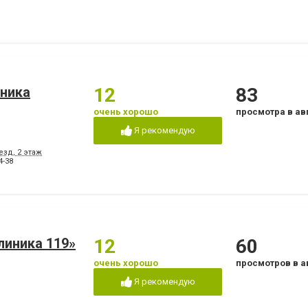
иника
12
83
очень хорошо
просмотра в ав
Я рекомендую
езд, 2 этаж
4-38
линика 119»
12
60
очень хорошо
просмотров в а
Я рекомендую