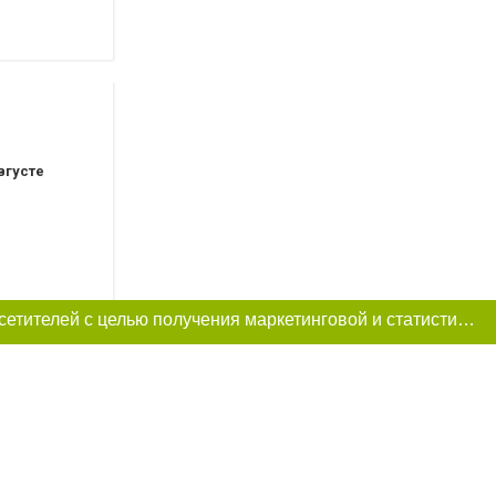
вгусте
Этот сайт использует «cookies». Также сайт использует интернет-сервис для сбора технических данных касательно посетителей с целью получения маркетинговой и статистической информации. Условия обработки данных посетителей сайта см.
вгусте