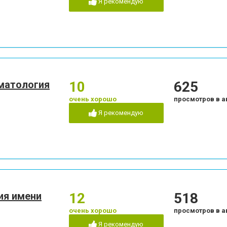
Я рекомендую
Пластика десневого края
Пластика ясенного 
Пломбирование каналов
Подготовка к прот
огии
Рентген зубов
Рецессия десен
Стразы и скайсы
Удаление зуба
Удаление нерва
Удаление постоянно
бов
Художественная реставрация
Чистка зубов
зубов
оматология
10
625
Эстетическая реставрация
очень хорошо
просмотров в а
Я рекомендую
ия имени
12
518
очень хорошо
просмотров в а
Я рекомендую