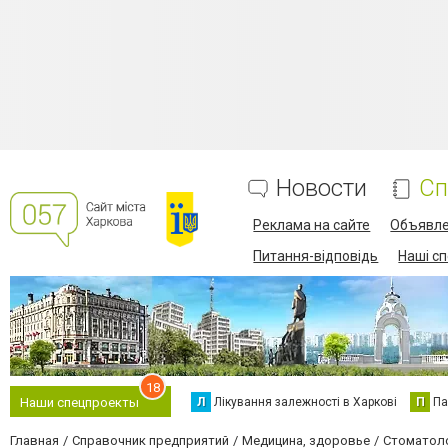
Новости
Сп
Реклама на сайте
Объявл
Питання-відповідь
Наші с
18
Л
Лікування залежності в Харкові
П
Па
Наши спецпроекты
Главная
Справочник предприятий
Медицина, здоровье
Стоматол