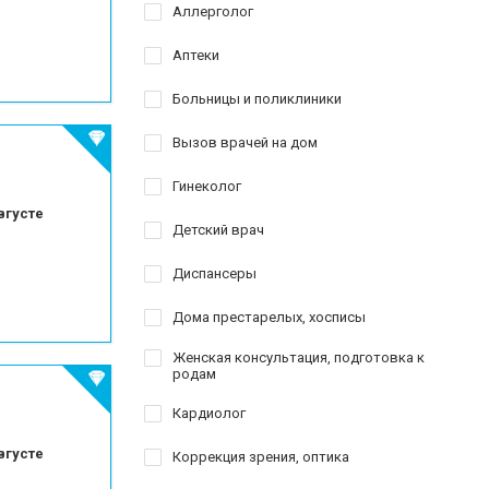
краю
Аллерголог
езированию
Аптеки
Больницы и поликлиники
го зуба
Вызов врачей на дом
Гинеколог
вгусте
Детский врач
Диспансеры
Дома престарелых, хосписы
Женская консультация, подготовка к
родам
Кардиолог
вгусте
Коррекция зрения, оптика