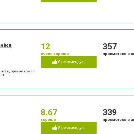
ніка
12
357
очень хорошо
просмотров в а
Я рекомендую
5 этаж, правое крыло
-01
8.67
339
хорошо
просмотров в а
Я рекомендую