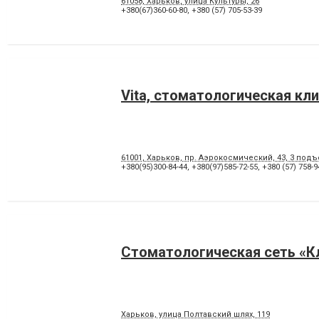
61058, Харьков, улица Культуры, 26
+380(67)360-60-80
,
+380 (57) 705-53-39
Vita, стоматологическая кл
61001, Харьков, пр. Аэрокосмический, 43, 3 подъ
+380(95)300-84-44
,
+380(97)585-72-55
,
+380 (57) 758-9
Стоматологическая сеть «К
Харьков, улица Полтавский шлях, 119