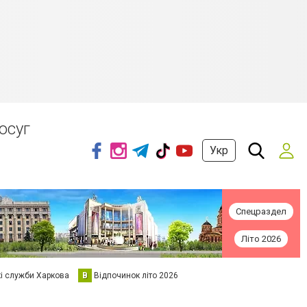
осуг
Укр
Спецраздел
Літо 2026
кі служби Харкова
В
Відпочинок літо 2026