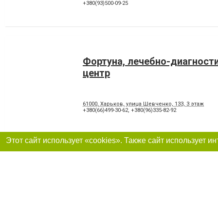
+380(93)500-09-25
Фортуна, лечебно-диагност
центр
61000, Харьков, улица Шевченко, 133, 3 этаж
+380(66)499-30-62
,
+380(96)335-82-92
Стоматологическая Клиник
Харьков, проспект Победы, 85
+380(99)644-54-70
,
+380(68)850-99-79