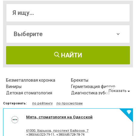
НАЙТИ
Безметалловая коронка
Брекеты
Виниры
Герметизация фиссур
Показать
Детская стоматология
Диагностика зубов
Зубные протезы
Имплантация зубов
Сортировать:
по рейтингу
по просмотрам
Исправление диастемы
Клиновидный дефект зубов
Компьютерная томография
Коронка безметалловая
зубов
Мята, стоматология на Одесской
Коронка
Коронка
металлокерамическая
цельнокерамическая
61000, Харьков, проспект Байрона, 7
Лазерное отбеливание
Лазеротерапия в
+380(66)323-79-11
,
+380(68)728-78-74