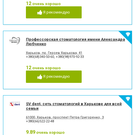
имплантат
стоматологии
12
очень хорошо
Рентген зубов
Рецессия десен
Я рекомендую
Рецессия десны
Снятие зубного камня
Стразы и скайсы
Удаление зуба
Удаление зуба мудрости
Удаление молочного зуба
Удаление нерва
Удаление постоянного зуба
Профессорская стоматология имени Александра
Фторирование зубов и
Хирургическое лечение
Любченко
восстановление эмали
зубов
Художественная
Чистка зубов
Харьков, пр. Героев Харькова, 41
реставрация зубов
+380(68)340-50-60
,
+380(98)970-92-33
Шинирование зубов
Элайнеры
12
очень хорошо
Эстетическая реставрация
Я рекомендую
SV dent, сеть стоматологий в Харькове для всей
семьи
61000, Харьков, проспект Петра Григоренко, 3
+380(66)522-22-48
9.89
очень хорошо