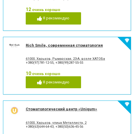
стоматологии
12
Лечение альвеолита
Лечение гингивита
очень хорошо
Лечение гиперестезии
Лечение гипоплазии эмали
Я рекомендую
зубов
Лечение десен
Лечение заболевания
височно-нижнечелюстного
сустава
Лечение зубов
Лечение зубов при
Rich Smile, современная стоматология
беременности
Лечение кариеса
Лечение корневых каналов
61000, Харьков, Рымарская, 23-А, возле ХАТОБа
Лечение лазером
Лечение пародонтита
+380(97)781-12-55
,
+380(99)287-55-55
Лечение пародонтоза
Лечение периодонтита
Лечение периостита
Лечение под наркозом
10
очень хорошо
Лечение пульпита
Лечение стоматита
Я рекомендую
Люминиры
Озонотерапия в
стоматологии
Отбеливание зубов
Панорамный снимок
Пластика десневого края
Пластика ясенного краю
Пластины для исправления
Пломбирование зубов
Стоматологический центр «Uniqum»
прикуса
Пломбирование каналов
Подготовка к
61000, Харьков, улица Металлиста, 2
протезированию
+380(63)644-64-43
,
+380(50)636-45-56
Протезирование на
Пьезохирургия в