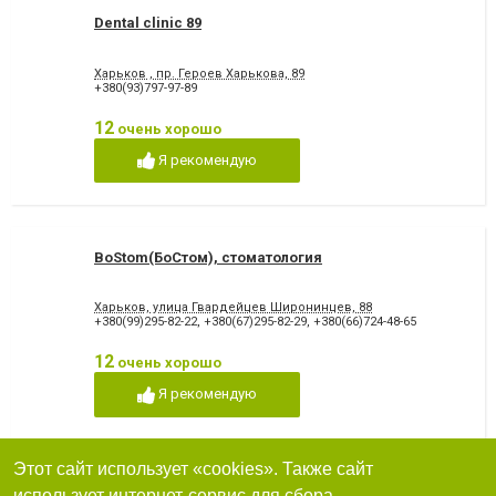
Dental clinic 89
Харьков , пр. Героев Харькова, 89
+380(93)797-97-89
12
очень хорошо
Я рекомендую
BoStom(БоСтом), стоматология
Харьков, улица Гвардейцев Широнинцев, 88
+380(99)295-82-22
,
+380(67)295-82-29
,
+380(66)724-48-65
12
очень хорошо
Я рекомендую
Этот сайт использует «cookies». Также сайт
Симфония, стоматологическая клиника
использует интернет-сервис для сбора