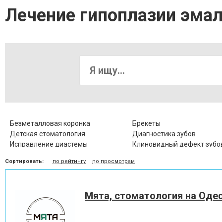
Лечение гипоплазии эмал
Безметалловая коронка
Брекеты
Детская стоматология
Диагностика зубов
Исправление диастемы
Клиновидный дефект зубо
Коронка металлокерамическая
Коронка цельнокерамичес
Сортировать:
по рейтингу
по просмотрам
Лечение альвеолита
Лечение гингивита
Лечение десен
Лечение заболевания висо
нижнечелюстного сустава
Мята, стоматология на Оде
Лечение кариеса
Лечение корневых канало
Лечение пародонтоза
Лечение периодонтита
Лечение пульпита
Лечение стоматита