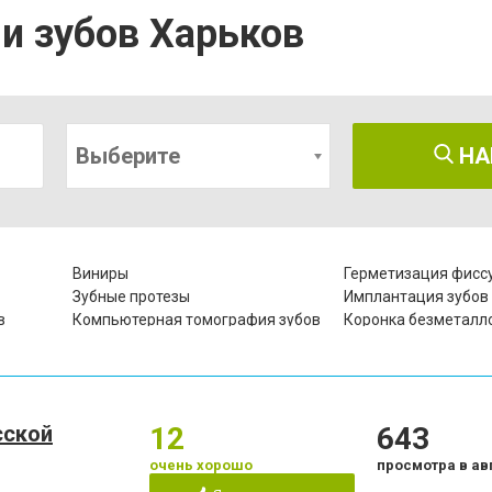
и зубов Харьков
Выберите
НА
Виниры
Герметизация фисс
Зубные протезы
Имплантация зубов
в
Компьютерная томография зубов
Коронка безметалл
кая
Лазерное отбеливание
Лазеротерапия в ст
Лечение гиперестезии
Лечение гипоплазии
чно-
Лечение зубов
Лечение зубов при 
сской
12
643
в
Лечение лазером
Лечение пародонти
Лечение периостита
Лечение под нарко
очень хорошо
просмотра в ав
Люминиры
Озонотерапия в сто