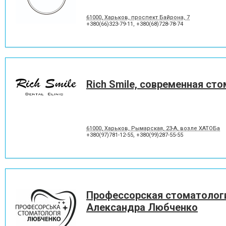
Отбеливание зубов
Панорамный снимок
Пластины для исправления
Пломбирование зубов
61000, Харьков, проспект Байрона, 7
прикуса
+380(66)323-79-11
,
+380(68)728-78-74
Протезирование на имплантат
Пьезохирургия в стоматол
Рецессия десны
Снятие зубного камня
Удаление зуба мудрости
Удаление молочного зуба
Фторирование зубов и
Хирургическое лечение зу
восстановление эмали
Rich Smile, современная ст
Шинирование зубов
Элайнеры
61000, Харьков, Рымарская, 23-А, возле ХАТОБа
+380(97)781-12-55
,
+380(99)287-55-55
Профессорская стоматолог
Александра Любченко