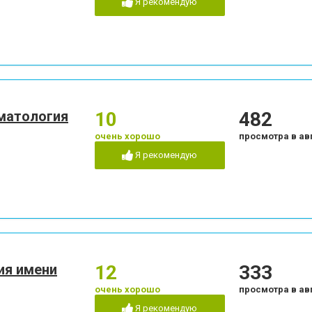
Я рекомендую
Пластика десневого края
Пластика ясенного 
Пломбирование каналов
Подготовка к прот
огии
Рентген зубов
Рецессия десен
Стразы и скайсы
Удаление зуба
Удаление нерва
Удаление постоянно
бов
Художественная реставрация
Чистка зубов
зубов
оматология
10
482
Эстетическая реставрация
очень хорошо
просмотра в ав
Я рекомендую
ия имени
12
333
очень хорошо
просмотра в ав
Я рекомендую