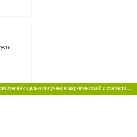
густе
Этот сайт использует «cookies». Также сайт использует интернет-сервис для сбора технических данных касательно посетителей с целью получения маркетинговой и статистической информации. Условия обработки данных посетителей сайта см.
вгусте