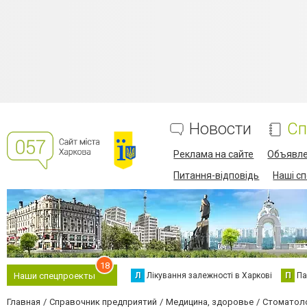
Новости
Сп
Реклама на сайте
Объявл
Питання-відповідь
Наші с
18
Л
Лікування залежності в Харкові
П
Па
Наши спецпроекты
Главная
Справочник предприятий
Медицина, здоровье
Стоматол