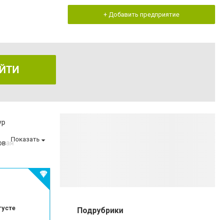
+ Добавить предприятие
ЙТИ
ур
Показать
овая
оматологии
 эмали зубов
беременности
та
зом
густе
Подрубрики
матологии