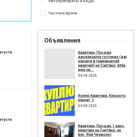
Фитопрепараты и БАДы
Частные врачи
Объявления
вгусте
Квартира, Продаю
двокімнатну гостинку (дві
кімнати в трикімнатній
квартирі) на Салтівці, 606а
мкр на...
04.08.2026
Куплю Квартира, Кількість
кімнат: 1
04.08.2026
вгусте
Квартира, Продаю 1 кімн.
квартиру на Салтівці, на
вул. Яни Червоної