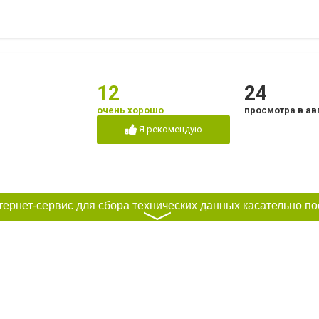
12
24
очень хорошо
просмотра в ав
Я рекомендую
〉
ая клиника
12
18
очень хорошо
просмотров в а
Я рекомендую
-35