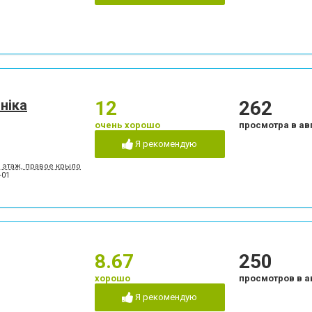
ніка
12
262
очень хорошо
просмотра в ав
Я рекомендую
5 этаж, правое крыло
-01
8.67
250
хорошо
просмотров в а
Я рекомендую