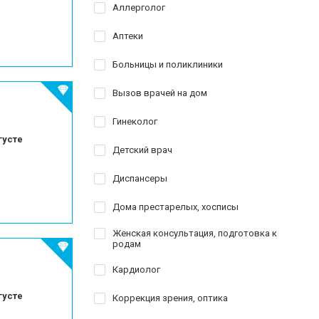
краю
Аллерголог
езированию
Аптеки
Больницы и поликлиники
го зуба
Вызов врачей на дом
Гинеколог
густе
Детский врач
Диспансеры
Дома престарелых, хосписы
Женская консультация, подготовка к
родам
Кардиолог
густе
Коррекция зрения, оптика