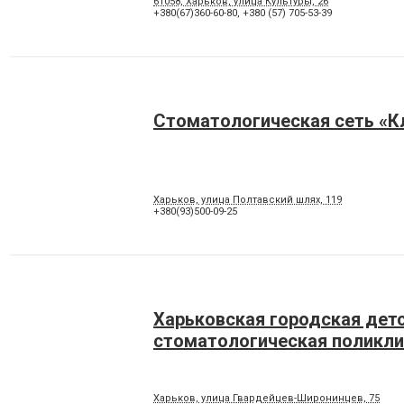
61058, Харьков, улица Культуры, 26
+380(67)360-60-80
,
+380 (57) 705-53-39
Стоматологическая сеть «К
Харьков, улица Полтавский шлях, 119
+380(93)500-09-25
Харьковская городская дет
стоматологическая поликл
Харьков, улица Гвардейцев-Широнинцев, 75