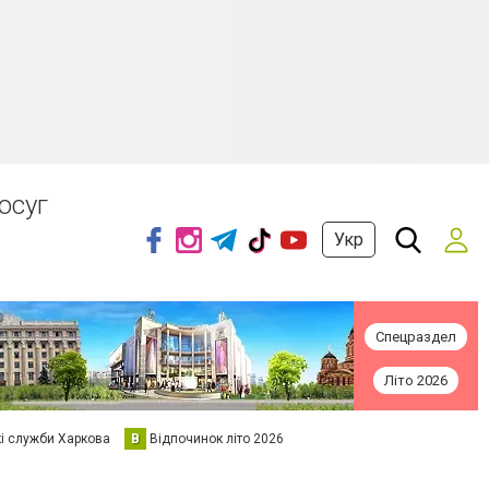
осуг
Укр
Спецраздел
Літо 2026
кі служби Харкова
В
Відпочинок літо 2026