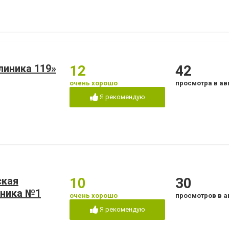
линика 119»
12
42
очень хорошо
просмотра в ав
Я рекомендую
ская
10
30
иника №1
очень хорошо
просмотров в а
Я рекомендую