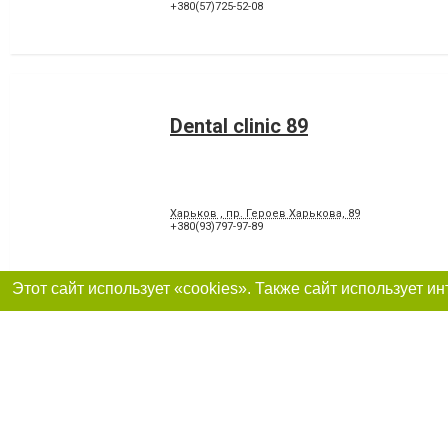
+380(57)725-52-08
Dental clinic 89
Харьков , пр. Героев Харькова, 89
+380(93)797-97-89
Симфония, стоматологическ
61000, Харьков, улица Михаила Семенка, 6
+380(50)343-79-50
,
+380(67)748-77-32
,
+380(93)725-82