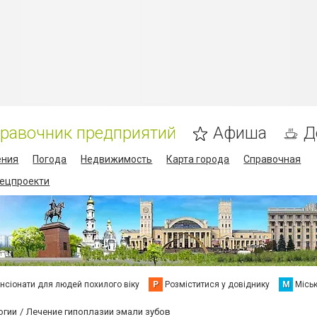
равочник предприятий
Афиша
Д
ения
Погода
Недвижимость
Карта города
Справочная
пецпроекти
нсіонати для людей похилого віку
Р
Розміститися у довіднику
М
Місь
огии
Лечение гипоплазии эмали зубов