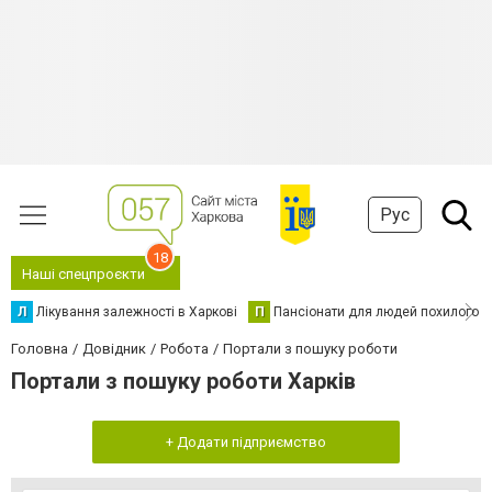
Рус
18
Наші спецпроєкти
Л
Лікування залежності в Харкові
П
Пансіонати для людей похилого в
Головна
Довідник
Робота
Портали з пошуку роботи
Портали з пошуку роботи Харків
+ Додати підприємство