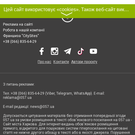
Цей сайт використовує «cookies». Також веб-сайт використовує інтернет-сервіс для збору технічних даних стосовно відвідувачів з метою отримання маркетингової та статистичної інформації. Умови обробки даних відвідувачів сайту див.
〉
Реклама на сайті
Робота в нашій компанії
Франшиза "CitySites"
+38 (066) 835-64-29
Про нас
Контакти
Автори проєкту
З питань реклами:
Тел.:+38 (066) 835-64-29 (Viber, Telegram, WhatsApp). E-mail:
reklama@057.ua
E-mail редакції:
news@057.ua
Допускається цитування матеріалів без отримання попередньої згоди
057.ua за умови розміщення в тексті обов'язкового посилання на 057.ua -
Сайт міста Харкова. Для інтернет-видань обов'язкове розміщення
прямого, відкритого для пошукових систем гіперпосилання на цитовані
статті не нижче другого абзацу в тексті або в якості джерела. Порушення