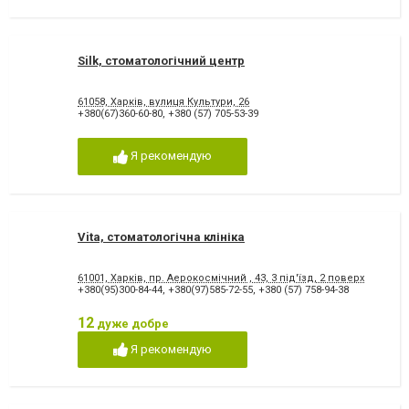
Silk, стоматологічний центр
61058, Харків, вулиця Культури, 26
+380(67)360-60-80
,
+380 (57) 705-53-39
Я рекомендую
Vita, стоматологічна клініка
61001, Харків, пр. Аерокосмічний , 43, 3 під'їзд, 2 поверх
+380(95)300-84-44
,
+380(97)585-72-55
,
+380 (57) 758-94-38
12
дуже добре
Я рекомендую