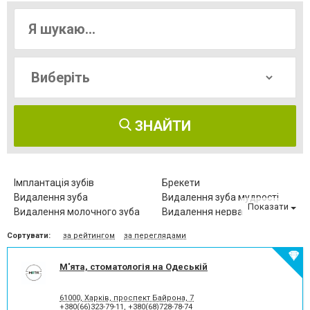
ЗНАЙТИ
Імплантація зубів
Брекети
Видалення зуба
Видалення зуба мудрості
Показати
Видалення молочного зуба
Видалення нерва
Видалення постійного зуба
Виправлення діастеми
Сортувати:
за рейтингом
за переглядами
Відбілювання зубів
Вініри
Герметизація фісур
Дитяча стоматологія
М'ята, стоматологія на Одеській
Діагностика зубів
Елайнери
Естетична реставрація
Зняття зубного каменю
Зубні протези
Клиновидний дефект зубів
61000, Харків, проспект Байрона, 7
+380(66)323-79-11
,
+380(68)728-78-74