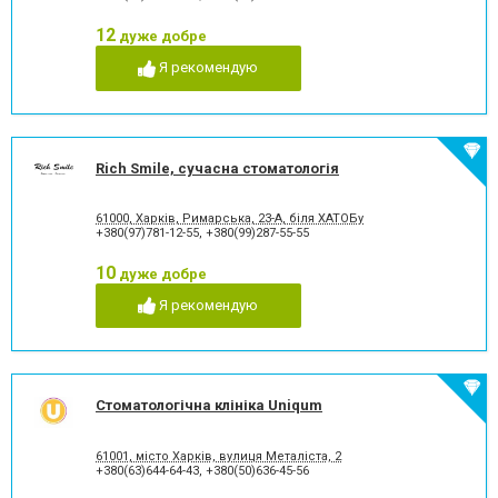
Комп'ютерна томографія
Коронка безметалева
зубів
12
дуже добре
Коронка безметалова
Коронка металокерамічна
Я рекомендую
Коронка цільнокерамічна
Лазерне відбілювання
Лазеротерапія в
Люмініри
стоматології
Лікування альвеоліту
Лікування гінгівіту
Лікування гіперестезії
Лікування гіпоплазії емалі
Rich Smile, сучасна стоматологія
зубів
Лікування захворювання
Лікування зубів
скронево-нижньощелепного
61000, Харків, Римарська, 23-А, біля ХАТОБу
+380(97)781-12-55
,
+380(99)287-55-55
суглобу
Лікування зубів при
Лікування карієсу
10
дуже добре
вагітності
Лікування кореневих каналів
Лікування лазером
Я рекомендую
Лікування пародонтиту
Лікування пародонтозу
Лікування періодонтиту
Лікування періоститу
Лікування пульпіту
Лікування під наркозом
Лікування стоматиту
Лікування ясен
Стоматологічна клініка Uniqum
Озонотерапія в стоматології
Панорамний знімок
Пластика ясенного краю
Пластика ясенного краю
61001, місто Харків, вулиця Металіста, 2
Пластини для виправлення
Пломбування зубів
+380(63)644-64-43
,
+380(50)636-45-56
прикусу