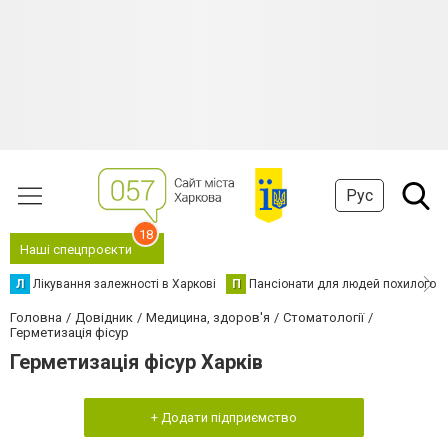
Рус
18
Наші спецпроєкти
Л
Лікування залежності в Харкові
П
Пансіонати для людей похилого в
Головна
Довідник
Медицина, здоров'я
Стоматології
Герметизація фісур
Герметизація фісур Харків
+ Додати підприємство