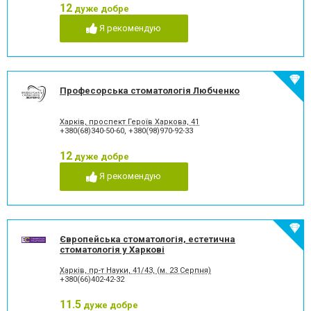
Пломбування каналів
Протезування на імплантат
12
дуже добре
Пьезохірургія в стоматології
Підготовка до протезування
Я рекомендую
Рентген зубів
Рецесія ясен
Рецесія ясен
Стрази і скайси
Фторування зубів і
Художня реставрація зубів
відновлення емалі
Хірургічне лікування зубів
Чистка зубів
Професорська стоматологія Любченко
Шинування зубів
Харків, проспект Героїв Харкова, 41
+380(68)340-50-60
,
+380(98)970-92-33
12
дуже добре
Я рекомендую
Європейська стоматологія, естетична
стоматологія у Харкові
Харків, пр-т Науки, 41/43, (м. 23 Серпня)
+380(66)402-42-32
11.5
дуже добре