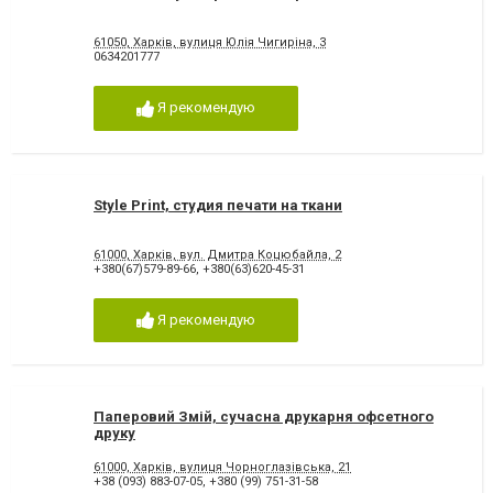
61050, Харків, вулиця Юлія Чигиріна, 3
0634201777
Я рекомендую
Style Print, студия печати на ткани
61000, Харків, вул. Дмитра Коцюбайла, 2
+380(67)579-89-66
,
+380(63)620-45-31
Я рекомендую
Паперовий Змій, сучасна друкарня офсетного
друку
61000, Харків, вулиця Чорноглазівська, 21
+38 (093) 883-07-05
,
+380 (99) 751-31-58