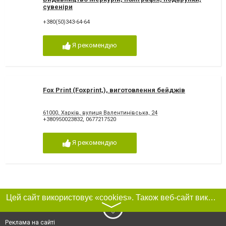
сувеніри
+380(50)343-64-64
Я рекомендую
Fox Print (Foxprint,), виготовлення бейджів
61000, Харків, вулиця Валентинівська, 24
+380950023832
,
0677217520
Я рекомендую
Цей сайт використовує «cookies». Також веб-сайт використовує інтернет-сервіс для збору технічних даних стосовно відвідувачів з метою отримання маркетингової та статистичної інформації. Умови обробки даних відвідувачів сайту див.
〉
Реклама на сайті