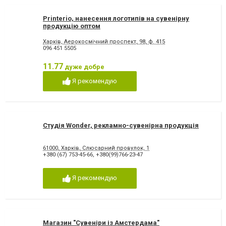
Printerio, нанесення логотипів на сувенірну
продукцію оптом
Харків, Аерокосмічний проспект, 98, ф. 415
096 451 5505
11.77
дуже добре
Я рекомендую
Студія Wonder, рекламно-сувенірна продукція
61000, Харків, Слюсарний провулок, 1
+380 (67) 753-45-66
,
+380(99)766-23-47
Я рекомендую
Магазин "Сувеніри із Амстердама"