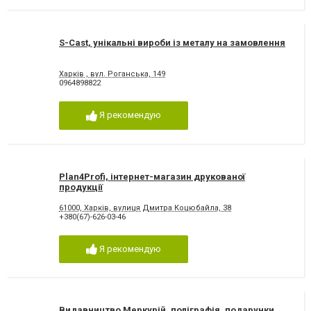
S-Cast, унікальні вироби із металу на замовлення
Харків , вул. Роганська, 149
0964898822
Я рекомендую
Plan4Profi, інтернет-магазин друкованої
продукції
61000, Харків, вулиця Дмитра Коцюбайла, 38
+380(67)-626-03-46
Я рекомендую
Видавництво Меркурій, поліграфія, подарунки,