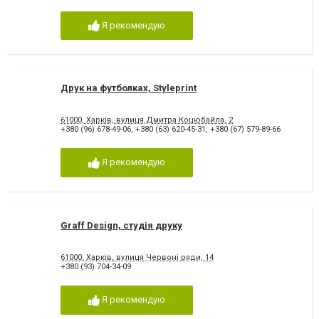
Я рекомендую
Друк на футболках, Styleprint
61000, Харків, вулиця Дмитра Коцюбайла, 2
+380 (96) 678-49-06
,
+380 (63) 620-45-31
,
+380 (67) 579-89-66
Я рекомендую
Graff Design, студія друку
61000, Харків, вулиця Червоні ряди, 14
+380 (93) 704-34-09
Я рекомендую