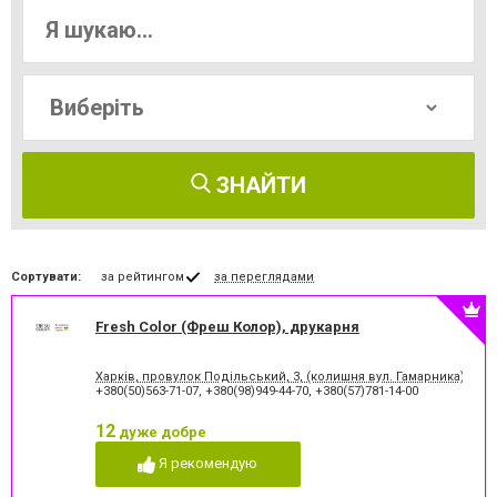
ЗНАЙТИ
Сортувати:
за рейтингом
за переглядами
Fresh Color (Фреш Колор), друкарня
Харків, провулок Подільський, 3, (колишня вул. Гамарника)
+380(50)563-71-07
,
+380(98)949-44-70
,
+380(57)781-14-00
12
дуже добре
Я рекомендую