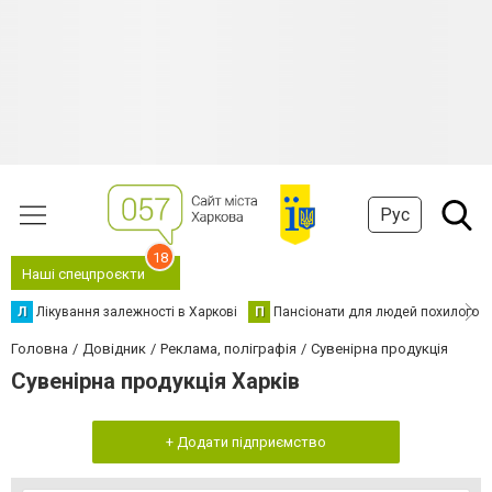
Рус
18
Наші спецпроєкти
Л
Лікування залежності в Харкові
П
Пансіонати для людей похилого в
Головна
Довідник
Реклама, поліграфія
Сувенірна продукція
Сувенірна продукція Харків
+ Додати підприємство