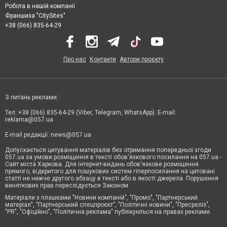
Робота в нашій компанії
Франшиза "CitySites"
+38 (066) 835-64-29
Про нас
Контакти
Автори проєкту
З питань реклами:
Тел.:+38 (066) 835-64-29 (Viber, Telegram, WhatsApp). E-mail:
reklama@057.ua
E-mail редакції:
news@057.ua
Допускається цитування матеріалів без отримання попередньої згоди
057.ua за умови розміщення в тексті обов'язкового посилання на 057.ua -
Сайт міста Харкова. Для інтернет-видань обов'язкове розміщення
прямого, відкритого для пошукових систем гіперпосилання на цитовані
статті не нижче другого абзацу в тексті або в якості джерела. Порушення
виняткових прав переслідується Законом.
Матеріали з плашками "Новини компаній", "Промо", "Партнерський
матеріал", "Партнерський спецпроєкт", "Політичні новини", "Пресреліз",
"PR", "Офіційно", "Політична реклама" публікуються на правах реклами.