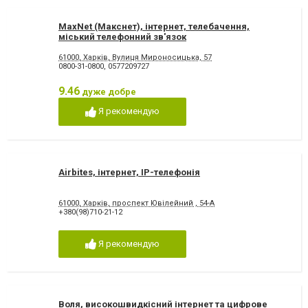
MaxNet (Макснет), інтернет, телебачення,
міський телефонний зв'язок
61000, Харків, Вулиця Мироносицька, 57
0800-31-0800
,
0577209727
9.46
дуже добре
Я рекомендую
Airbites, інтернет, IP-телефонія
61000, Харків, проспект Ювілейний , 54-А
+380(98)710-21-12
Я рекомендую
Воля, високошвидкісний інтернет та цифрове