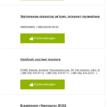
Укртелеком оператор зв'язку, інтернет-провайдер
0800506800
,
+380(44)440-00-00
Я рекомендую
Unixhost, хостинг послуги
61000, Харків, вулиця Чернишевська, 34, 4-й поверх, офіс 42
+380 (93) 470-97-12
,
+380 (93) 470-97-11
,
+380 (96) 476-63-31
,
+380 (57) 720-91-40
Я рекомендую
Відділення «Укрпошта» №202