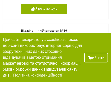
Я рекомендую
Відділення «Укрпошта» №19
Цей сайт використовує «cookies». Також
61000, Харків, пр. Новобоварський, 115
веб-сайт використовує інтернет-сервіс для
+380 (57) 376-01-80
збору технічних даних стосовно
Я рекомендую
відвідувачів з метою отримання
Прийняти
маркетингової та статистичної інформації.
Умови обробки даних відвідувачів сайту
Фільтри
див.
"Політика конфіденційності"
Відділення «Укрпошта» №98
61000, Харків, вул. Холодногірська, 7
+380 (57) 376-60-45
Я рекомендую