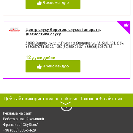
Я рекомендую
Центр слуху Євротон, слухові апарати,
діагностика слуху
61000, Харків, вулиця Григорія Сковороди, 43, Каб. 404. У будів
+380(57)751-83-29
,
+380(50)550-01-37
,
+380(68)626-76-62
12
дуже добре
Я рекомендую
Цей сайт використовує «cookies». Також веб-сайт використовує інтернет-сервіс для збору технічних даних стосовно відвідувачів з метою отримання маркетингової та статистичної інформації. Умови обробки даних відвідувачів сайту див.
〉
Реклама на сайті
Робота в нашій компанії
Франшиза "CitySites"
+38 (066) 835-64-29