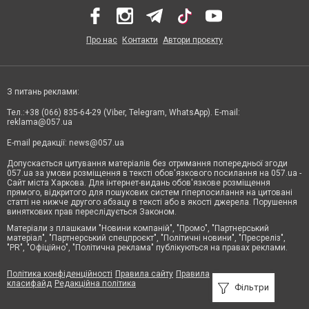
Про нас
Контакти
Автори проєкту
З питань реклами:
Тел.:+38 (066) 835-64-29 (Viber, Telegram, WhatsApp). E-mail:
reklama@057.ua
E-mail редакції:
news@057.ua
Допускається цитування матеріалів без отримання попередньої згоди
057.ua за умови розміщення в тексті обов'язкового посилання на 057.ua -
Сайт міста Харкова. Для інтернет-видань обов'язкове розміщення
прямого, відкритого для пошукових систем гіперпосилання на цитовані
статті не нижче другого абзацу в тексті або в якості джерела. Порушення
виняткових прав переслідується Законом.
Матеріали з плашками "Новини компаній", "Промо", "Партнерський
матеріал", "Партнерський спецпроєкт", "Політичні новини", "Пресреліз",
"PR", "Офіційно", "Політична реклама" публікуються на правах реклами.
Політика конфіденційності
Правила сайту
Правила
класифайд
Редакційна політика
Фільтри